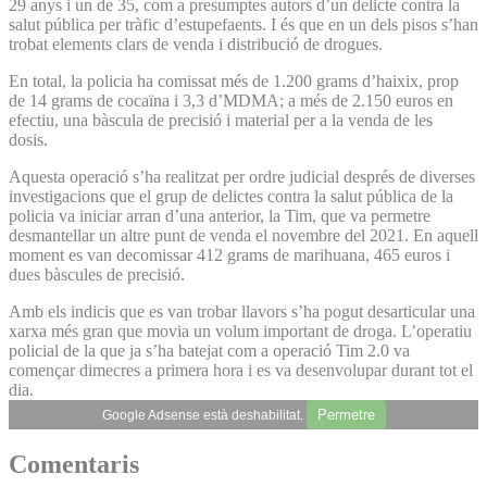
29 anys i un de 35, com a presumptes autors d’un delicte contra la
salut pública per tràfic d’estupefaents. I és que en un dels pisos s’han
trobat elements clars de venda i distribució de drogues.
En total, la policia ha comissat més de 1.200 grams d’haixix, prop
de 14 grams de cocaïna i 3,3 d’MDMA; a més de 2.150 euros en
efectiu, una bàscula de precisió i material per a la venda de les
dosis.
Aquesta operació s’ha realitzat per ordre judicial després de diverses
investigacions que el grup de delictes contra la salut pública de la
policia va iniciar arran d’una anterior, la Tim, que va permetre
desmantellar un altre punt de venda el novembre del 2021. En aquell
moment es van decomissar 412 grams de marihuana, 465 euros i
dues bàscules de precisió.
Amb els indicis que es van trobar llavors s’ha pogut desarticular una
xarxa més gran que movia un volum important de droga. L’operatiu
policial de la que ja s’ha batejat com a operació Tim 2.0 va
començar dimecres a primera hora i es va desenvolupar durant tot el
dia.
Permetre
Google Adsense està deshabilitat.
Comentaris