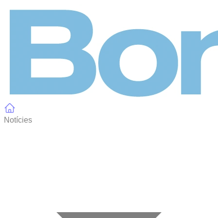
Panell de gestió de galetes
Notícies