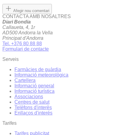
Afegir nou comentari
CONTACTA AMB NOSALTRES
Diari Bondia
Callaueta, 4, 1r
AD500 Andorra la Vella
Principat d'Andorra
Tel. +376 80 88 88
Formulari de contacte
Serveis
Farmàcies de guàrdia
Informació meteorològica
Cartellera
Informació general
Informació turística
Associacions
Centres de salut
Telèfons d'interès
Enllaços d'interés
Tarifes
Tarifes publicitat