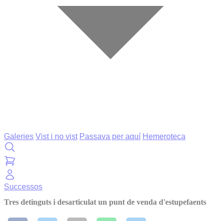
Galeries
Vist i no vist
Passava per aquí
Hemeroteca
Successos
Tres detinguts i desarticulat un punt de venda d'estupefaents