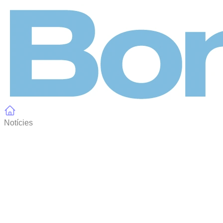
Panell de gestió de galetes
Notícies