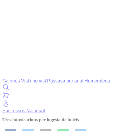
Galeries
Vist i no vist
Passava per aquí
Hemeroteca
Successos
Nacional
Tres intoxicacions per ingesta de bolets