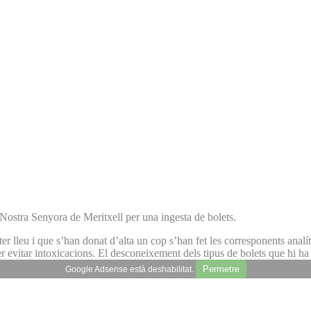
l Nostra Senyora de Meritxell per una ingesta de bolets.
ter lleu i que s’han donat d’alta un cop s’han fet les corresponents anal
er evitar intoxicacions. El desconeixement dels tipus de bolets que hi ha
Permetre
Google Adsense està deshabilitat.