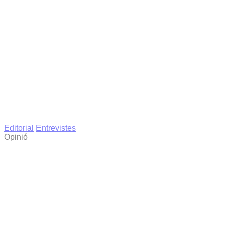
Editorial
Entrevistes
Opinió