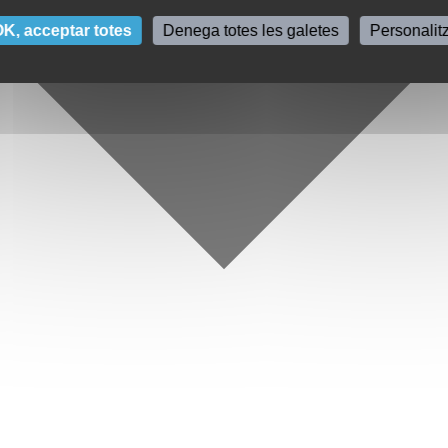
K, acceptar totes
Denega totes les galetes
Personalit