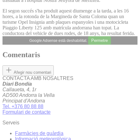
traslladat a l'hospital Nostra Senyora de Meritxell.
El segon succés s'ha produït aquest diumenge a la tarda, a les 16
hores, a la rotonda de la Margineda de Santa Coloma quan un
turisme Opel Insignia amb plaques espanyoles i una motocicleta
Piaggio Liberty 125 amb matrícula andorrana han topat. La
conductora del vehicle de dues rodes, de 18 anys, ha resultat ferida.
Permetre
Google Adsense està deshabilitat.
Comentaris
Afegir nou comentari
CONTACTA AMB NOSALTRES
Diari Bondia
Callaueta, 4, 1r
AD500 Andorra la Vella
Principat d'Andorra
Tel. +376 80 88 88
Formulari de contacte
Serveis
Farmàcies de guàrdia
Informació meteorològica