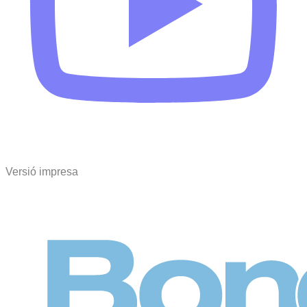
Versió impresa