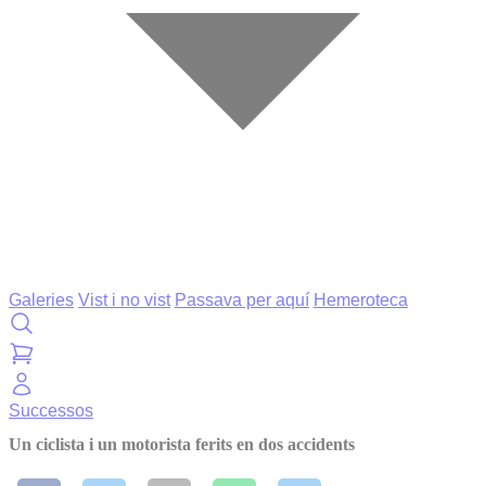
Galeries
Vist i no vist
Passava per aquí
Hemeroteca
Successos
Un ciclista i un motorista ferits en dos accidents