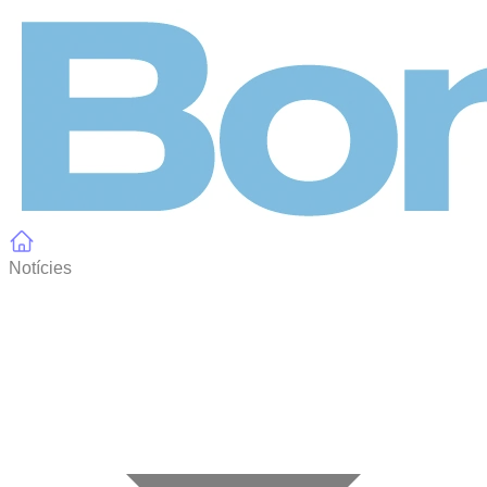
Panell de gestió de galetes
Notícies