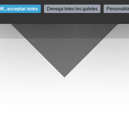
K, acceptar totes
Denega totes les galetes
Personalit