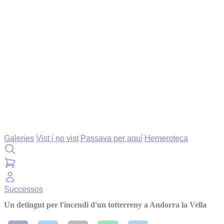
Galeries
Vist i no vist
Passava per aquí
Hemeroteca
Successos
Un detingut per l'incendi d'un totterreny a Andorra la Vella