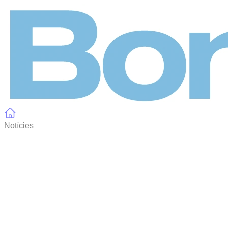
Panell de gestió de galetes
Notícies