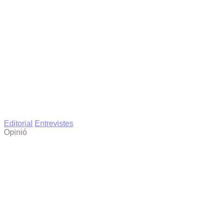
Editorial
Entrevistes
Opinió