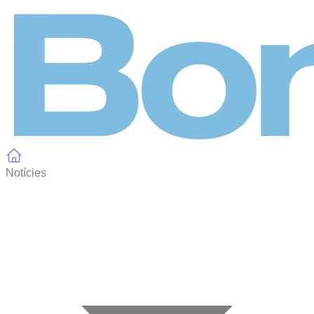
Panell de gestió de galetes
Notícies