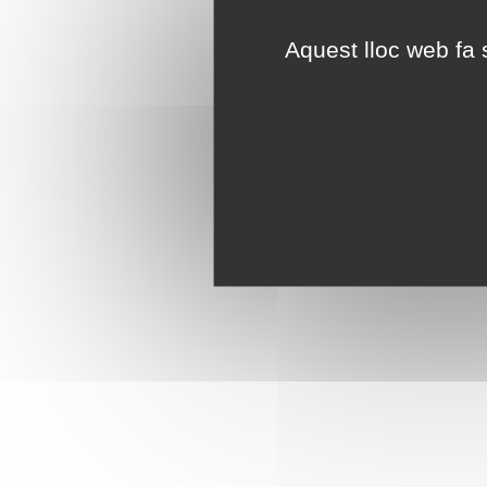
Aquest lloc web fa s