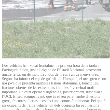
Dos vehicles han xocat frontalment a primera hora de la tarda a
l’avinguda Salou, just a l’alçada de l’Estadi Nacional, provocant
quatre ferits, un de molt greu, dos de greus i un de menys greu.
Segons ha informt el cap de guàrdia de l’hospital, el més greu és un
noi jove que presenta múltiples lesions abdominals, toràciques,
fractures obertes de les extremitats i una lesió vertebral molt
important. Ha estat operat d’urgència i, posteriorment, trasdallat a
l’UCI. El seu acompanyant, que és el seu pare, també té lesions
greus, fractures obertes i costals i una contusió pulmonar. Pel que fa
als ocupants de l’altre vehicle, un dels ocupants ha patit lesions
abdominals, de les quals ha hagut de ser intervingut, i el quart té una