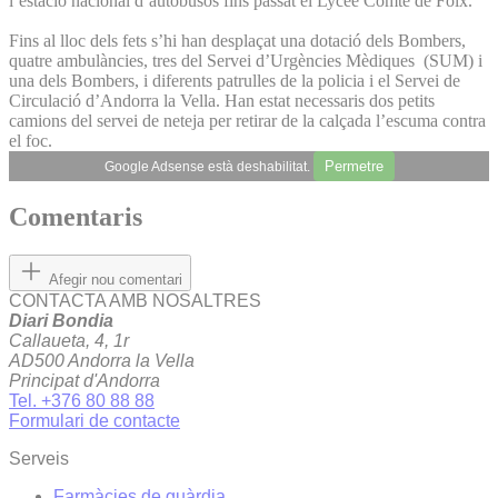
l’estació nacional d’autobusos fins passat el Lycée Comte de Foix.
Fins al lloc dels fets s’hi han desplaçat una dotació dels Bombers,
quatre ambulàncies, tres del Servei d’Urgències Mèdiques (SUM) i
una dels Bombers, i diferents patrulles de la policia i el Servei de
Circulació d’Andorra la Vella. Han estat necessaris dos petits
camions del servei de neteja per retirar de la calçada l’escuma contra
el foc.
Permetre
Google Adsense està deshabilitat.
Comentaris
Afegir nou comentari
CONTACTA AMB NOSALTRES
Diari Bondia
Callaueta, 4, 1r
AD500 Andorra la Vella
Principat d'Andorra
Tel. +376 80 88 88
Formulari de contacte
Serveis
Farmàcies de guàrdia