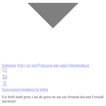
Galeries
Vist i no vist
Passava per aquí
Hemeroteca
Successos
Andorra la Vella
Un ferit molt greu i un de greu en un xoc frontal davant l’estadi
nacional