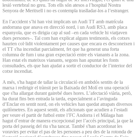
lesió vertebral no greu. Tots ells són atesos a l’hospital Nostra
Senyora de Meritxell i no es contempla traslladar-los a l’estranger.
En l’accident s’hi han vist implicats un Audi TT amb matrícula
andorrana que anava en direcció nord, i un Audi RS3, amb placa
espanyola, que es dirigia cap al sud –en cada vehicle hi viatjaven
dues persones–. Tal com han explicat alguns testimonis, els cotxes
haurien col·lidit violentament per causes que encara es desconeixen i
el TT s'ha incendiat parcialment, fet que ha generat una forta
columna de fum i una gran expectació entre els vianants a la zona.
Han estat els mateixos vianants, segons han apuntat les fonts
consultades, els que han ajudat a sortir el conductor de l’interior del
cotxe incendiat.
A més, s'ha hagut de tallar la circulació en ambdós sentits de la
marxa i redirigir el trànsit per la Baixada del Molí en una operació
que s'ha allargat durant gairebé dues hores. L’afectació viària, però,
ha durat fins ben entrada la tarda, especialment a l’avinguda
d’Enclar en sentit nord, on els vehicles han quedat atrapats diversos
quilòmetres. En aquest sentit, els aficionats que acudien a l’estadi
per veure el partit de futbol entre l’FC Andorra i el Màlaga han
hagut d’entrar de manera excepcional per l’accés principal, ja que la
porta del passeig del riu s'ha tancat. També s'han acordonat les
voravies per evitar el pas de les persones a peu des de la rotonda de