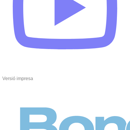
Versió impresa