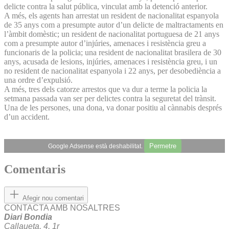
delicte contra la salut pública, vinculat amb la detenció anterior.
A més, els agents han arrestat un resident de nacionalitat espanyola
de 35 anys com a presumpte autor d’un delicte de maltractaments en
l’àmbit domèstic; un resident de nacionalitat portuguesa de 21 anys
com a presumpte autor d’injúries, amenaces i resistència greu a
funcionaris de la policia; una resident de nacionalitat brasilera de 30
anys, acusada de lesions, injúries, amenaces i resistència greu, i un
no resident de nacionalitat espanyola i 22 anys, per desobediència a
una ordre d’expulsió.
A més, tres dels catorze arrestos que va dur a terme la policia la
setmana passada van ser per delictes contra la seguretat del trànsit.
Una de les persones, una dona, va donar positiu al cànnabis després
d’un accident.
Permetre
Google Adsense està deshabilitat.
Comentaris
Afegir nou comentari
CONTACTA AMB NOSALTRES
Diari Bondia
Callaueta, 4, 1r