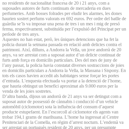
no residents de nacionalitat francesa de 20 i 21 anys, com a
suposades autores de furts continuats de mercaderia en dues
perfumeries. Amb bosses folrades per eludir les alarmes, les dones
haurien sostret perfums valorats en 692 euros. Per ordre del batlle de
guàrdia se’ls va imposar una pena de tres i un mes i mig de presó
ferma, respectivament, substituïda per l’expulsió del Principat per un
període de tres anys.
Aquestes no han estat, però, les úniques detencions que ha fet la
policia durant la setmana passada en relació amb delictes contra el
patrimoni. Així, dilluns, a Andorra la Vella, un jove andorrà de 20
anys, va ser arrestat com a suposat autor d’un delicte continuat de
furts amb força en domicilis particulars. Des del mes de juny de
l’any passat, la policia havia constatat diverses sostraccions de joies
en domicilis particulars a Andorra la Vella, la Massana i Sispony. En
tots els casos havien accedit als habitatges sense forçar les portes
d’entrada. L’enquesta efectuada va portar a la detenció de l’home,
que hauria obtingut un benefici aproximat als 9.000 euros per la
venda de les joies sostretes.
D’altra banda, dijous un andorrà de 21 anys va ser detingut com a
suposat autor de possessió de cànnabis i conducció d’un vehicle
automòbil (ciclomotor) sota la influència del consum d’aquest
producte estupefaent. En l’escorcoll al ciclomotor els agents van
trobar 194,1 grams de marihuana. L’home ha ingressat al Centre
Penitenciari de la Comella, en règim d’arrest nocturn. L’endemà va
ser arrestat un portuguès resident de 20 anys, per un presumpte