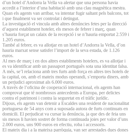
d’un hotel d’Andorra la Vella va alertar que una persona havia
accedit a l’interior d’una habitació amb una clau magnètica mestra.
Quan els agents van arribar, va intentar fugir saltant pels balcons, tot
i que finalment va ser controlat i detingut.
La investigació el vincula amb altres denúncies fetes per la direcció
d’aquest establiment hoteler, els mesos de febrer i març, quan
s’hauria forçat un calaix de la recepció i se n’hauria emportat 2.559 i
1.205 euros.
També al febrer, es va allotjar en un hotel d’Andorra la Vella, d’on
hauria marxat sense satisfer l’import de la seva estada, de 1.126
euros.
Al mes de març i en dos altres establiments hotelers, es va allotjar i
es va identificar amb un passaport portuguès sota una identitat falsa.
A més, se’l relaciona amb tres furts amb força en altres tres hotels de
la capital, on, amb el mateix modus operandi, s’emporta diners, amb
un perjudici aproximat als 6.000 euros.
A través de l’oficina de cooperació internacional, els agents han
comprovat que té nombrosos antecedents a Europa, per delictes
contra el patrimoni i contra la seguretat en el tràfic jurídic.
Dijous, els agents van detenir a Escaldes una resident de nacionalitat
portuguesa de 54 anys com a suposada autora de furts continuats en
domicili. El perjudicat va cursar la denúncia, ja que des de feia uns
sis mesos li havien sostret de forma continuada joies per valor d’uns
2.000 euros, uns 900 euros en efectiu, roba i accessoris.
El mateix dia i a la mateixa parròquia, van ser arrestades dues dones