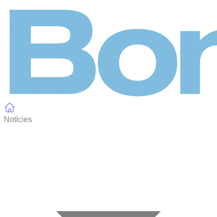
Panell de gestió de galetes
Notícies