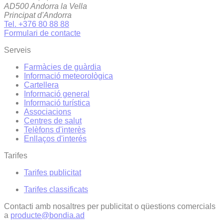
AD500 Andorra la Vella
Principat d'Andorra
Tel. +376 80 88 88
Formulari de contacte
Serveis
Farmàcies de guàrdia
Informació meteorològica
Cartellera
Informació general
Informació turística
Associacions
Centres de salut
Telèfons d'interès
Enllaços d'interés
Tarifes
Tarifes publicitat
Tarifes classificats
Contacti amb nosaltres per publicitat o qüestions comercials
a
producte@bondia.ad