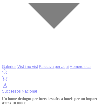
Galeries
Vist i no vist
Passava per aquí
Hemeroteca
Successos
Nacional
Un home detingut per furts i estafes a hotels per un import
d’uns 10.000 €