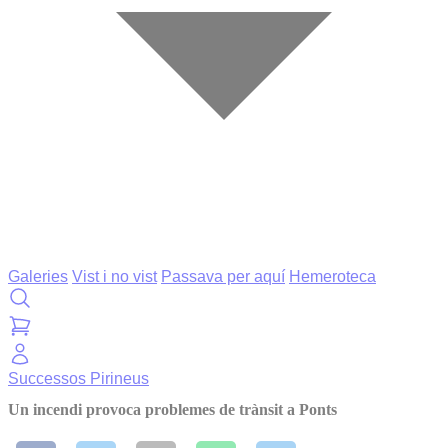
Galeries
Vist i no vist
Passava per aquí
Hemeroteca
Successos
Pirineus
Un incendi provoca problemes de trànsit a Ponts