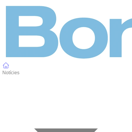
Panell de gestió de galetes
Notícies