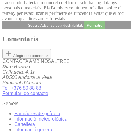
transcendit l’afectació concreta del foc ni si hi ha hagut danys
personals o materials. Els Bombers continuen treballant sobre el
terreny per estabilitzar el perímetre de l’incendi i evitar que el foc
avanci cap a altres zones forestals.
Permetre
Google Adsense està deshabilitat.
Comentaris
Afegir nou comentari
CONTACTA AMB NOSALTRES
Diari Bondia
Callaueta, 4, 1r
AD500 Andorra la Vella
Principat d'Andorra
Tel. +376 80 88 88
Formulari de contacte
Serveis
Farmàcies de guàrdia
Informació meteorològica
Cartellera
Informació general