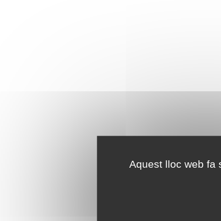
Aquest lloc web fa s