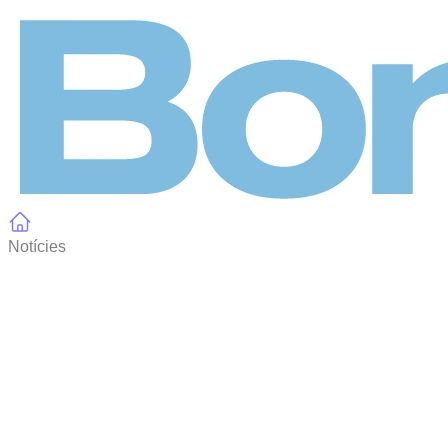
Panell de gestió de galetes
Notícies