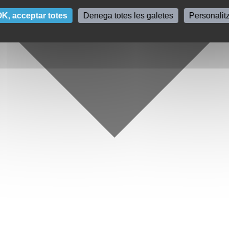
K, acceptar totes
Denega totes les galetes
Personalit