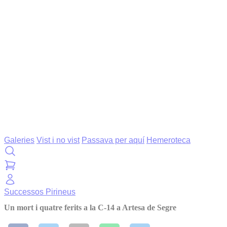
Galeries
Vist i no vist
Passava per aquí
Hemeroteca
Successos
Pirineus
Un mort i quatre ferits a la C-14 a Artesa de Segre