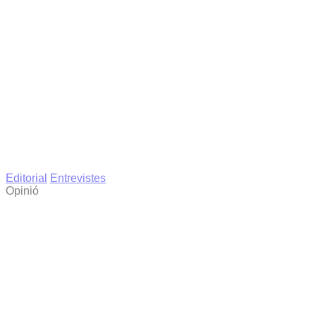
Editorial
Entrevistes
Opinió