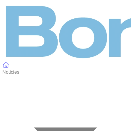
Panell de gestió de galetes
Notícies