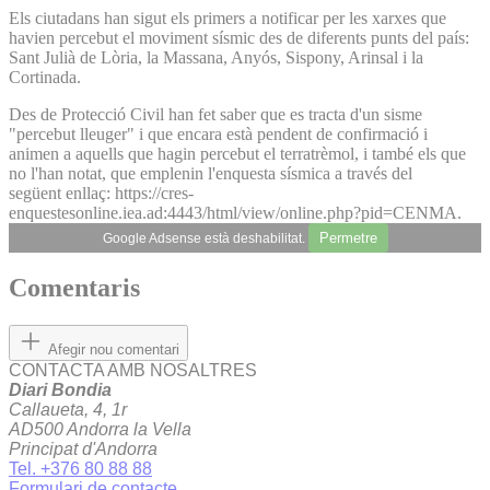
Els ciutadans han sigut els primers a notificar per les xarxes que
havien percebut el moviment sísmic des de diferents punts del país:
Sant Julià de Lòria, la Massana, Anyós, Sispony, Arinsal i la
Cortinada.
Des de Protecció Civil han fet saber que es tracta d'un sisme
"percebut lleuger" i que encara està pendent de confirmació i
animen a aquells que hagin percebut el terratrèmol, i també els que
no l'han notat, que emplenin l'enquesta sísmica a través del
següent enllaç: https://cres-
enquestesonline.iea.ad:4443/html/view/online.php?pid=CENMA.
Permetre
Google Adsense està deshabilitat.
Comentaris
Afegir nou comentari
CONTACTA AMB NOSALTRES
Diari Bondia
Callaueta, 4, 1r
AD500 Andorra la Vella
Principat d'Andorra
Tel. +376 80 88 88
Formulari de contacte