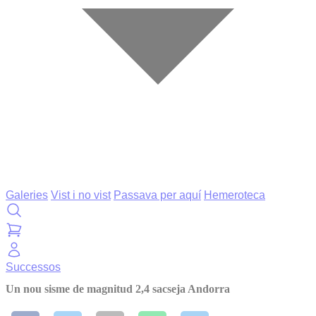
Galeries
Vist i no vist
Passava per aquí
Hemeroteca
Successos
Un nou sisme de magnitud 2,4 sacseja Andorra