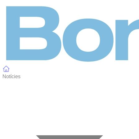
Panell de gestió de galetes
Notícies