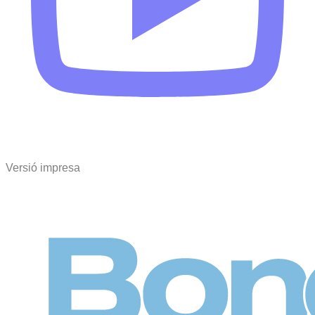
Versió impresa