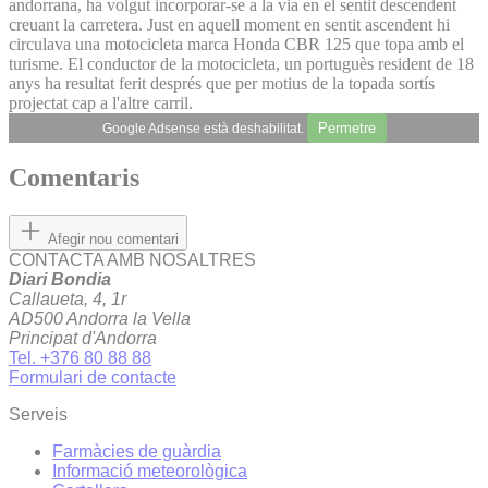
andorrana, ha volgut incorporar-se a la via en el sentit descendent
creuant la carretera. Just en aquell moment en sentit ascendent hi
circulava una motocicleta marca Honda CBR 125 que topa amb el
turisme. El conductor de la motocicleta, un portuguès resident de 18
anys ha resultat ferit després que per motius de la topada sortís
projectat cap a l'altre carril.
Permetre
Google Adsense està deshabilitat.
Comentaris
Afegir nou comentari
CONTACTA AMB NOSALTRES
Diari Bondia
Callaueta, 4, 1r
AD500 Andorra la Vella
Principat d'Andorra
Tel. +376 80 88 88
Formulari de contacte
Serveis
Farmàcies de guàrdia
Informació meteorològica