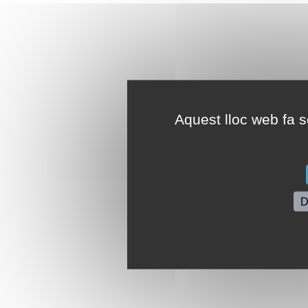
Aquest lloc web fa se
D