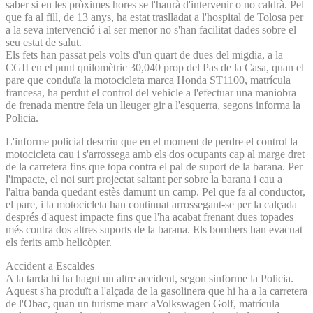
saber si en les pròximes hores se l'haurà d'intervenir o no caldrà. Pel
que fa al fill, de 13 anys, ha estat traslladat a l'hospital de Tolosa per
a la seva intervenció i al ser menor no s'han facilitat dades sobre el
seu estat de salut.
Els fets han passat pels volts d'un quart de dues del migdia, a la
CGII en el punt quilomètric 30,040 prop del Pas de la Casa, quan el
pare que conduïa la motocicleta marca Honda ST1100, matrícula
francesa, ha perdut el control del vehicle a l'efectuar una maniobra
de frenada mentre feia un lleuger gir a l'esquerra, segons informa la
Policia.
L'informe policial descriu que en el moment de perdre el control la
motocicleta cau i s'arrossega amb els dos ocupants cap al marge dret
de la carretera fins que topa contra el pal de suport de la barana. Per
l'impacte, el noi surt projectat saltant per sobre la barana i cau a
l'altra banda quedant estès damunt un camp. Pel que fa al conductor,
el pare, i la motocicleta han continuat arrossegant-se per la calçada
després d'aquest impacte fins que l'ha acabat frenant dues topades
més contra dos altres suports de la barana. Els bombers han evacuat
els ferits amb helicòpter.
Accident a Escaldes
A la tarda hi ha hagut un altre accident, segon sinforme la Policia.
Aquest s'ha produït a l'alçada de la gasolinera que hi ha a la carretera
de l'Obac, quan un turisme marc aVolkswagen Golf, matrícula