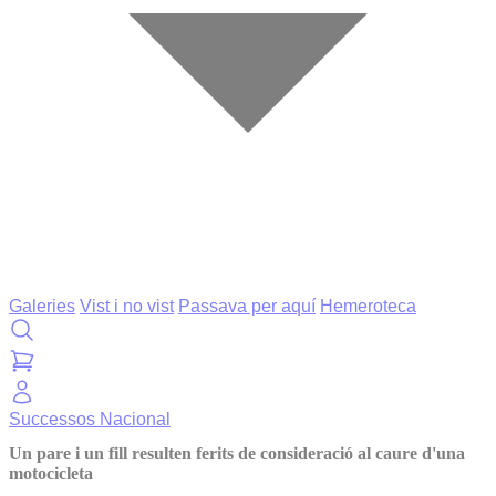
Galeries
Vist i no vist
Passava per aquí
Hemeroteca
Successos
Nacional
Un pare i un fill resulten ferits de consideració al caure d'una
motocicleta