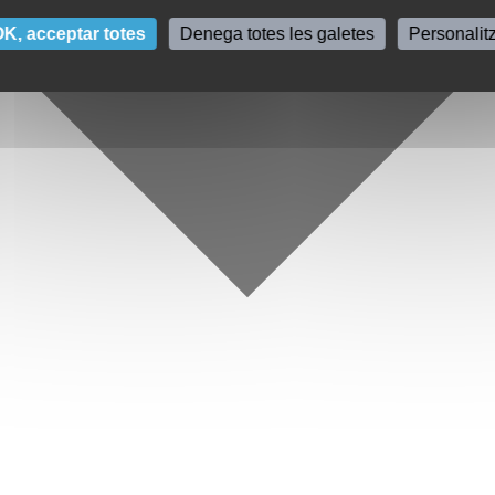
K, acceptar totes
Denega totes les galetes
Personalit