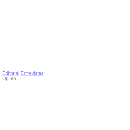
Editorial
Entrevistes
Opinió