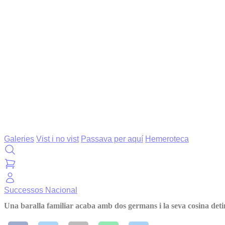
Galeries
Vist i no vist
Passava per aquí
Hemeroteca
Successos
Nacional
Una baralla familiar acaba amb dos germans i la seva cosina deti