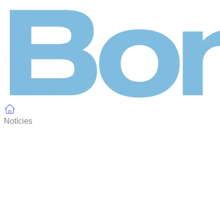
Panell de gestió de galetes
Notícies