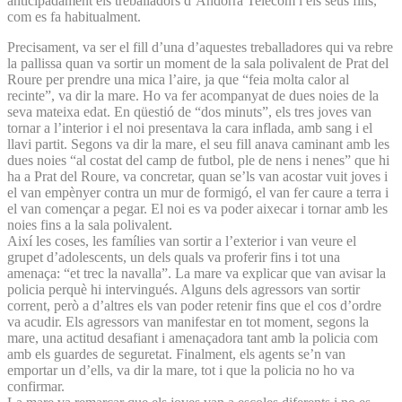
anticipadament els treballadors d’Andorra Telecom i els seus fills,
com es fa habitualment.
Precisament, va ser el fill d’una d’aquestes treballadores qui va rebre
la pallissa quan va sortir un moment de la sala polivalent de Prat del
Roure per prendre una mica l’aire, ja que “feia molta calor al
recinte”, va dir la mare. Ho va fer acompanyat de dues noies de la
seva mateixa edat. En qüestió de “dos minuts”, els tres joves van
tornar a l’interior i el noi presentava la cara inflada, amb sang i el
llavi partit. Segons va dir la mare, el seu fill anava caminant amb les
dues noies “al costat del camp de futbol, ple de nens i nenes” que hi
ha a Prat del Roure, va concretar, quan se’ls van acostar vuit joves i
el van empènyer contra un mur de formigó, el van fer caure a terra i
el van començar a pegar. El noi es va poder aixecar i tornar amb les
noies fins a la sala polivalent.
Així les coses, les famílies van sortir a l’exterior i van veure el
grupet d’adolescents, un dels quals va proferir fins i tot una
amenaça: “et trec la navalla”. La mare va explicar que van avisar la
policia perquè hi intervingués. Alguns dels agressors van sortir
corrent, però a d’altres els van poder retenir fins que el cos d’ordre
va acudir. Els agressors van manifestar en tot moment, segons la
mare, una actitud desafiant i amenaçadora tant amb la policia com
amb els guardes de seguretat. Finalment, els agents se’n van
emportar un d’ells, va dir la mare, tot i que la policia no ho va
confirmar.