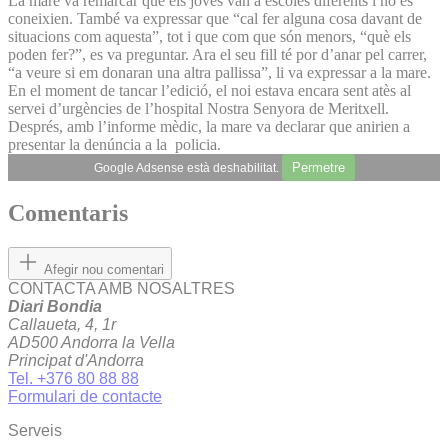
La mare va remarcar que els joves van a escoles diferents i no es
coneixien. També va expressar que “cal fer alguna cosa davant de
situacions com aquesta”, tot i que com que són menors, “què els
poden fer?”, es va preguntar. Ara el seu fill té por d’anar pel carrer,
“a veure si em donaran una altra pallissa”, li va expressar a la mare.
En el moment de tancar l’edició, el noi estava encara sent atès al
servei d’urgències de l’hospital Nostra Senyora de Meritxell.
Després, amb l’informe mèdic, la mare va declarar que anirien a
presentar la denúncia a la policia.
Permetre
Google Adsense està deshabilitat.
Comentaris
Afegir nou comentari
CONTACTA AMB NOSALTRES
Diari Bondia
Callaueta, 4, 1r
AD500 Andorra la Vella
Principat d'Andorra
Tel. +376 80 88 88
Formulari de contacte
Serveis