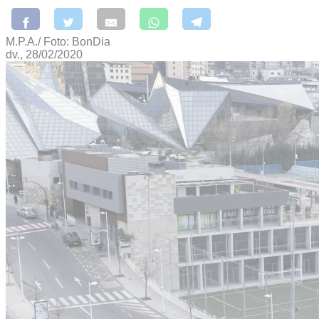
M.P.A./ Foto: BonDia
dv., 28/02/2020