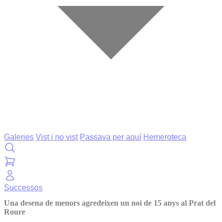
Galeries
Vist i no vist
Passava per aquí
Hemeroteca
Successos
Una desena de menors agredeixen un noi de 15 anys al Prat del
Roure