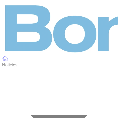
Panell de gestió de galetes
Notícies