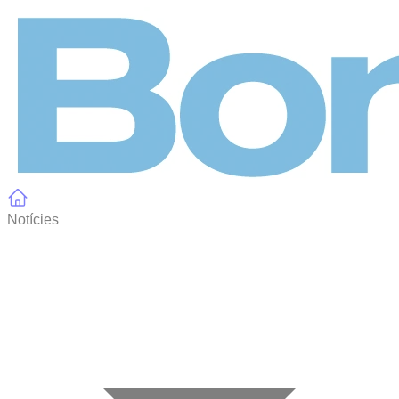
Panell de gestió de galetes
Notícies