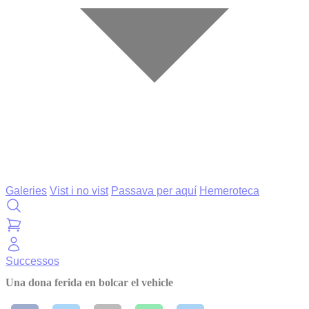
Galeries
Vist i no vist
Passava per aquí
Hemeroteca
Successos
Una dona ferida en bolcar el vehicle