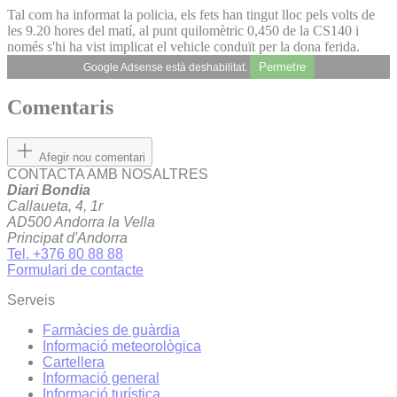
Tal com ha informat la policia, els fets han tingut lloc pels volts de
les 9.20 hores del matí, al punt quilomètric 0,450 de la CS140 i
només s'hi ha vist implicat el vehicle conduït per la dona ferida.
Permetre
Google Adsense està deshabilitat.
Comentaris
Afegir nou comentari
CONTACTA AMB NOSALTRES
Diari Bondia
Callaueta, 4, 1r
AD500 Andorra la Vella
Principat d'Andorra
Tel. +376 80 88 88
Formulari de contacte
Serveis
Farmàcies de guàrdia
Informació meteorològica
Cartellera
Informació general
Informació turística