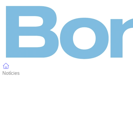
Panell de gestió de galetes
Notícies