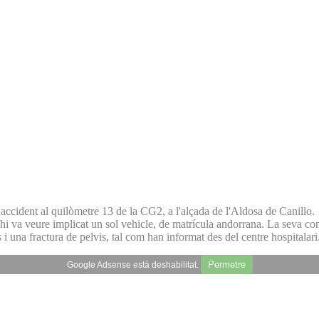
accident al quilòmetre 13 de la CG2, a l'alçada de l'Aldosa de Canillo.
'hi va veure implicat un sol vehicle, de matrícula andorrana. La seva co
una fractura de pelvis, tal com han informat des del centre hospitalari
Permetre
Google Adsense està deshabilitat.