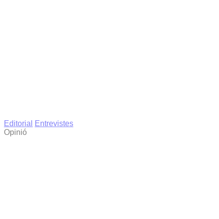
Editorial
Entrevistes
Opinió