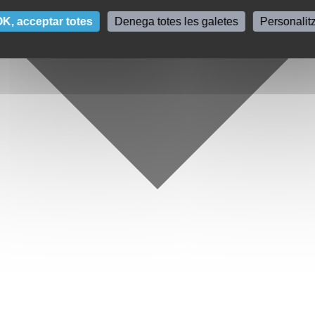
K, acceptar totes
Denega totes les galetes
Personalit