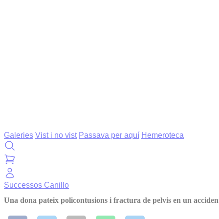
Galeries
Vist i no vist
Passava per aquí
Hemeroteca
Successos
Canillo
Una dona pateix policontusions i fractura de pelvis en un acciden