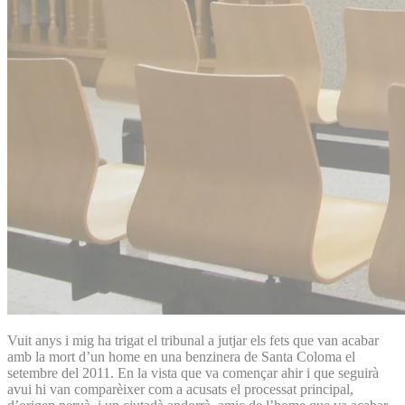
Vuit anys i mig ha trigat el tribunal a jutjar els fets que van acabar
amb la mort d’un home en una benzinera de Santa Coloma el
setembre del 2011. En la vista que va començar ahir i que seguirà
avui hi van comparèixer com a acusats el processat principal,