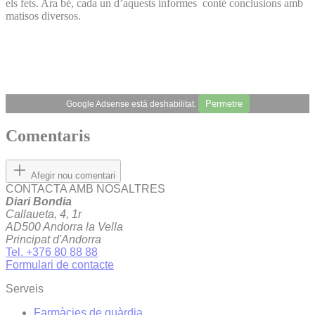
els fets. Ara bé, cada un d’aquests informes conté conclusions amb
matisos diversos.
Permetre
Google Adsense està deshabilitat.
Comentaris
Afegir nou comentari
CONTACTA AMB NOSALTRES
Diari Bondia
Callaueta, 4, 1r
AD500 Andorra la Vella
Principat d'Andorra
Tel. +376 80 88 88
Formulari de contacte
Serveis
Farmàcies de guàrdia