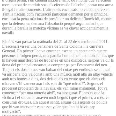
d’origen peruà, i un ciutadà andorrà, amic de l’home que va acabar
mort, acusat de conduir sota els efectes de l’alcohol, portar una arma
il·legal i maltractaments. L’altre dels encausats no va comparèixer.
Tant la fiscalia com l’acusació particular demanen per al principal
encausat la pena màxima de presó per un delicte d’homicidi, mentre
que la defensa en demana l’absolució perquè argumentarà que
durant la baralla la mateixa víctima es va clavar accidentalment la
navalla.
Els fets van passar la matinada del 21 al 22 de setembre del 2011.
L’escenari va ser una benzinera de Santa Coloma i la carretera
General. En primer lloc va entrar en escena un cotxe amb quatre
persones d’origen peruà, una parella i un home i una dona amics que
hi havien anat després de trobar-se en una discoteca, segons va dir la
dona del principal encausat, a comprar pa per l’esmorzar del nen.
Tot just els dos homes van baixar del cotxe per endinsar-se al local
va arribar a tota velocitat i amb una música molt alta un altre vehicle
amb tres homes a dins, dos dels quals en veure que els altres els
miraven s’hi van encarar i els van dir “què mireu?”. Segons el
processat propietari de la navalla, els van mirar malament. Tot va
començar “per una tontería així”, va assegurar. El cas és que la
víctima i el seu amic anaven molt beguts i que el primer, a més, va
consumir drogues. En aquest sentit, alguns dels agents de policia
que hi van intervenir van assenyalar que “no hi havia cap
motivació”.