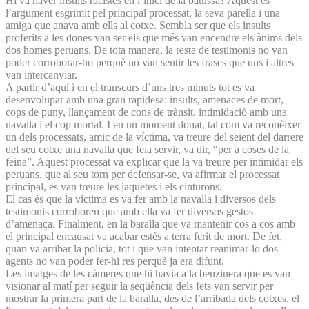
Hi va haver insults racistes en l’inici de la batussa? Aquest és
l’argument esgrimit pel principal processat, la seva parella i una
amiga que anava amb ells al cotxe. Sembla ser que els insults
proferits a les dones van ser els que més van encendre els ànims dels
dos homes peruans. De tota manera, la resta de testimonis no van
poder corroborar-ho perquè no van sentir les frases que uns i altres
van intercanviar.
A partir d’aquí i en el transcurs d’uns tres minuts tot es va
desenvolupar amb una gran rapidesa: insults, amenaces de mort,
cops de puny, llançament de cons de trànsit, intimidació amb una
navalla i el cop mortal. I en un moment donat, tal com va reconèixer
un dels processats, amic de la víctima, va treure del seient del darrere
del seu cotxe una navalla que feia servir, va dir, “per a coses de la
feina”. Aquest processat va explicar que la va treure per intimidar els
peruans, que al seu torn per defensar-se, va afirmar el processat
principal, es van treure les jaquetes i els cinturons.
El cas és que la víctima es va fer amb la navalla i diversos dels
testimonis corroboren que amb ella va fer diversos gestos
d’amenaça. Finalment, en la baralla que va mantenir cos a cos amb
el principal encausat va acabar estès a terra ferit de mort. De fet,
quan va arribar la policia, tot i que van intentar reanimar-lo dos
agents no van poder fer-hi res perquè ja era difunt.
Les imatges de les càmeres que hi havia a la benzinera que es van
visionar al matí per seguir la seqüència dels fets van servir per
mostrar la primera part de la baralla, des de l’arribada dels cotxes, el