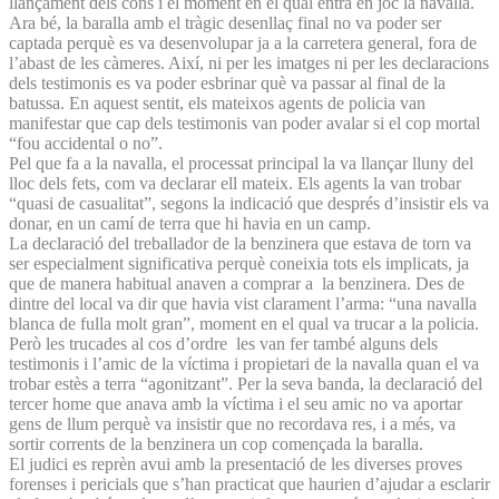
llançament dels cons i el moment en el qual entra en joc la navalla.
Ara bé, la baralla amb el tràgic desenllaç final no va poder ser
captada perquè es va desenvolupar ja a la carretera general, fora de
l’abast de les càmeres. Així, ni per les imatges ni per les declaracions
dels testimonis es va poder esbrinar què va passar al final de la
batussa. En aquest sentit, els mateixos agents de policia van
manifestar que cap dels testimonis van poder avalar si el cop mortal
“fou accidental o no”.
Pel que fa a la navalla, el processat principal la va llançar lluny del
lloc dels fets, com va declarar ell mateix. Els agents la van trobar
“quasi de casualitat”, segons la indicació que després d’insistir els va
donar, en un camí de terra que hi havia en un camp.
La declaració del treballador de la benzinera que estava de torn va
ser especialment significativa perquè coneixia tots els implicats, ja
que de manera habitual anaven a comprar a la benzinera. Des de
dintre del local va dir que havia vist clarament l’arma: “una navalla
blanca de fulla molt gran”, moment en el qual va trucar a la policia.
Però les trucades al cos d’ordre les van fer també alguns dels
testimonis i l’amic de la víctima i propietari de la navalla quan el va
trobar estès a terra “agonitzant”. Per la seva banda, la declaració del
tercer home que anava amb la víctima i el seu amic no va aportar
gens de llum perquè va insistir que no recordava res, i a més, va
sortir corrents de la benzinera un cop començada la baralla.
El judici es reprèn avui amb la presentació de les diverses proves
forenses i pericials que s’han practicat que haurien d’ajudar a esclarir