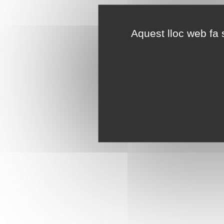
Aquest lloc web fa s