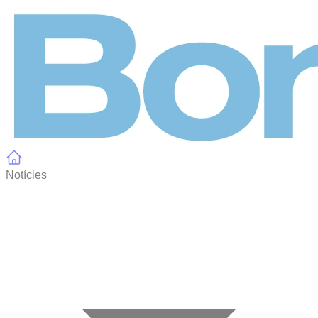
Panell de gestió de galetes
Notícies