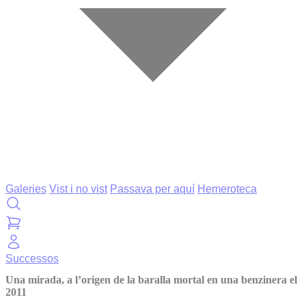
Galeries
Vist i no vist
Passava per aquí
Hemeroteca
Successos
Una mirada, a l’origen de la baralla mortal en una benzinera el
2011