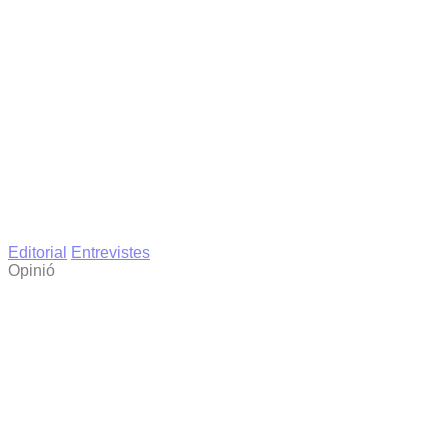
Editorial
Entrevistes
Opinió