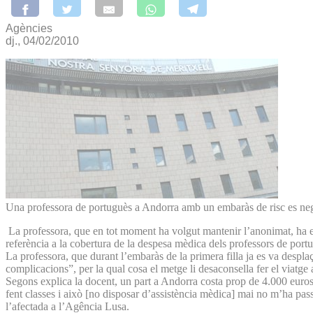
Agències
dj., 04/02/2010
Una professora de portuguès a Andorra amb un embaràs de risc es nega 
La professora, que en tot moment ha volgut mantenir l’anonimat, ha exp
referència a la cobertura de la despesa mèdica dels professors de port
La professora, que durant l’embaràs de la primera filla ja es va desplaç
complicacions”, per la qual cosa el metge li desaconsella fer el viatge 
Segons explica la docent, un part a Andorra costa prop de 4.000 euros,
fent classes i això [no disposar d’assistència mèdica] mai no m’ha pa
l’afectada a l’Agência Lusa.