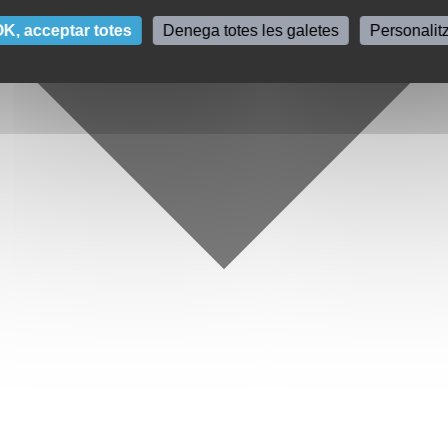
K, acceptar totes
Denega totes les galetes
Personalit