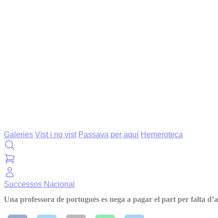
Galeries
Vist i no vist
Passava per aquí
Hemeroteca
Successos
Nacional
Una professora de portuguès es nega a pagar el part per falta d’a