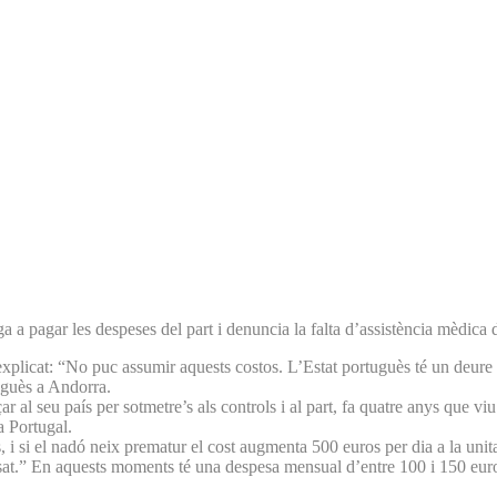
a pagar les despeses del part i denuncia la falta d’assistència mèdica d
licat: “No puc assumir aquests costos. L’Estat portuguès té un deure amb
uguès a Andorra.
ar al seu país per sotmetre’s als controls i al part, fa quatre anys que v
a Portugal.
 i si el nadó neix prematur el cost augmenta 500 euros per dia a la unita
ssat.” En aquests moments té una despesa mensual d’entre 100 i 150 eur