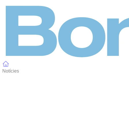
Panell de gestió de galetes
Notícies