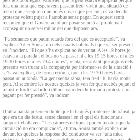
pels fets ocorreguts. Admeten que la gent estava empipada perquè
feia una hora que esperaven, passant fred, vivint una situació de
retard que asseguren que no és nova i que per tant, es va decidir
protestar volent pujar a l’autobús sense pagar. En aquest sentit
reclamen que el Govern actuï per posar solució al problema i
aconseguir un servei millor del que disposen ara.
“Fa setmanes que patim retards fora del que és acceptable”, va
explicar Adler Sousa, un dels usuaris habituals i que va ser present
en l’incident. “El que s’ha explicat no és veritat. A les 19 hores jo
estava a la parada i el bus no va passar ni a les 19.15 hores, ni a les
19.30 hores ni a les 19.45 hores”, relata, recordant que alguns dels
presents van trucar a la companyia per informar-se de la situació i
se’ls va explicar, de forma errònia, que a les 19.30 hores havia
passat un autobús. “La gent sentia ràbia, feia fred i hi havia molta
gent. Al setembre les nostres queixes ja van fer que acabés pujant el
ministre Jordi Gallardo i dilluns vam decidir tornar a protestar no
pagant per fer pressió”, va indicar.
D’altra banda posen en dubte que hi hagués problemes de trànsit, ja
que era un dia festiu, sense classes i en el qual els funcionaris
tampoc treballaven. “Les càmeres de trànsit poden mostrar que la
circulació no era complicada”, afirma. Sousa també explica que
davant les queixes la resposta del conductor va ser “una mica
xulesca”, fet que també va contribuir a encendre una mica més els