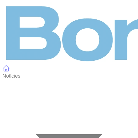
Panell de gestió de galetes
Notícies