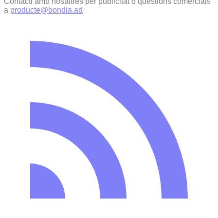
Contacti amb nosaltres per publicitat o qüestions comercials
a
producte@bondia.ad