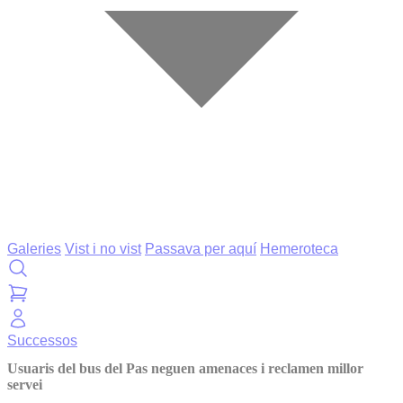
Galeries
Vist i no vist
Passava per aquí
Hemeroteca
Successos
Usuaris del bus del Pas neguen amenaces i reclamen millor
servei