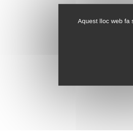
Aquest lloc web fa s