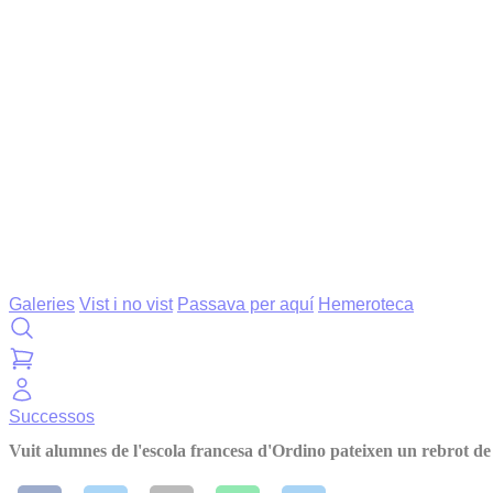
Galeries
Vist i no vist
Passava per aquí
Hemeroteca
Successos
Vuit alumnes de l'escola francesa d'Ordino pateixen un rebrot de 