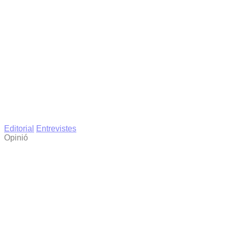
Editorial
Entrevistes
Opinió