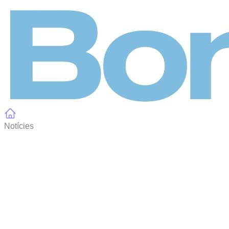
Panell de gestió de galetes
Notícies