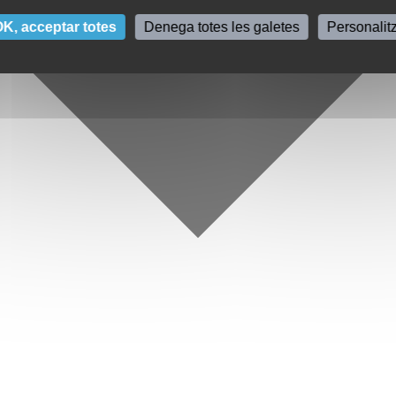
K, acceptar totes
Denega totes les galetes
Personalit