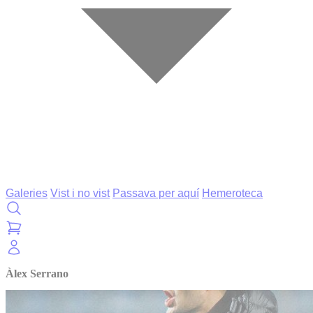
Galeries
Vist i no vist
Passava per aquí
Hemeroteca
Àlex Serrano