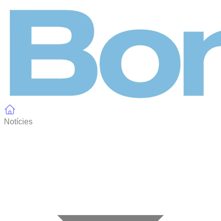
Panell de gestió de galetes
Notícies