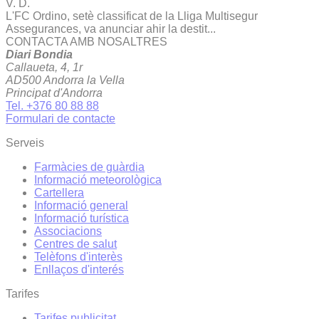
V. D.
L'FC Ordino, setè classificat de la Lliga Multisegur
Assegurances, va anunciar ahir la destit...
CONTACTA AMB NOSALTRES
Diari Bondia
Callaueta, 4, 1r
AD500 Andorra la Vella
Principat d'Andorra
Tel. +376 80 88 88
Formulari de contacte
Serveis
Farmàcies de guàrdia
Informació meteorològica
Cartellera
Informació general
Informació turística
Associacions
Centres de salut
Telèfons d'interès
Enllaços d'interés
Tarifes
Tarifes publicitat