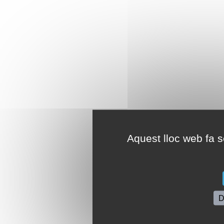
Aquest lloc web fa se
D