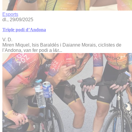
Esports
dl., 29/09/2025
Triple podi d’Andona
V. D.
Miren Miquel, Isis Baraldés i Daianne Morais, ciclistes de
l’Andona, van fer podi a l&r...