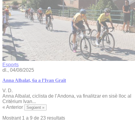
Esports
dl., 04/08/2025
Anna Albalat, 6a a l’Ivan Graït
V. D.
Anna Albalat, ciclista de l’Andona, va finalitzar en sisè lloc al
Critèrium Ivan...
« Anterior
Següent »
Mostrant
1
a
9
de
23
resultats