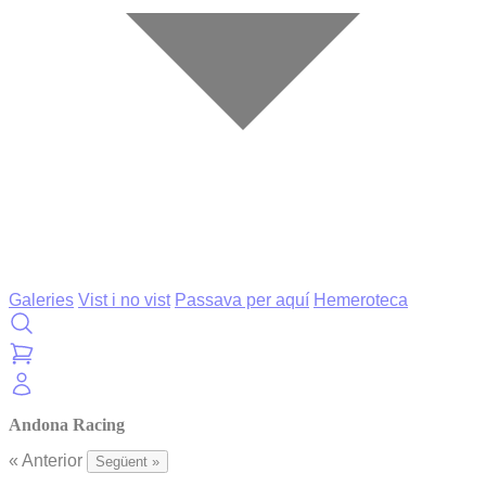
Galeries
Vist i no vist
Passava per aquí
Hemeroteca
Andona Racing
« Anterior
Següent »