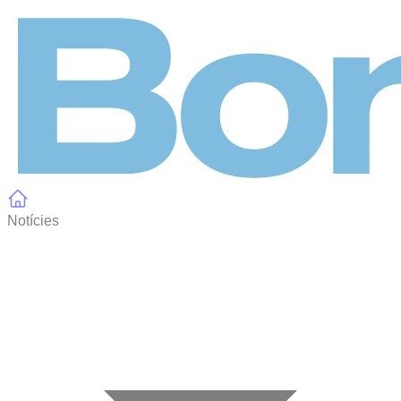
Panell de gestió de galetes
Notícies