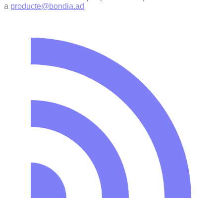
a
producte@bondia.ad