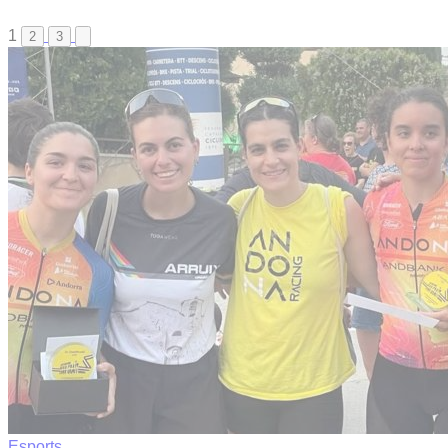
1
2
3
Esports