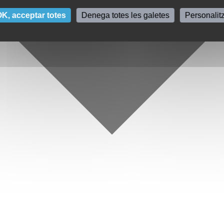
K, acceptar totes
Denega totes les galetes
Personalit