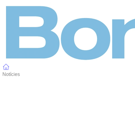
Panell de gestió de galetes
Notícies