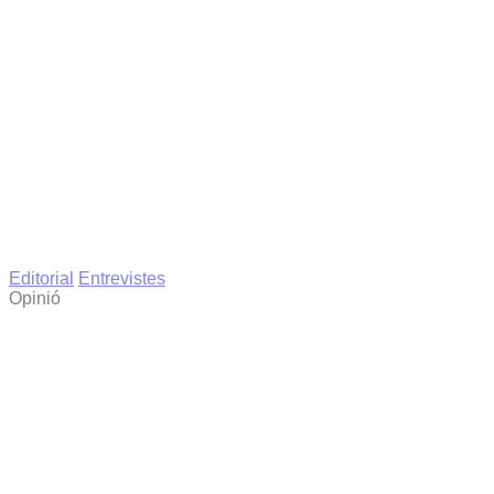
Editorial
Entrevistes
Opinió