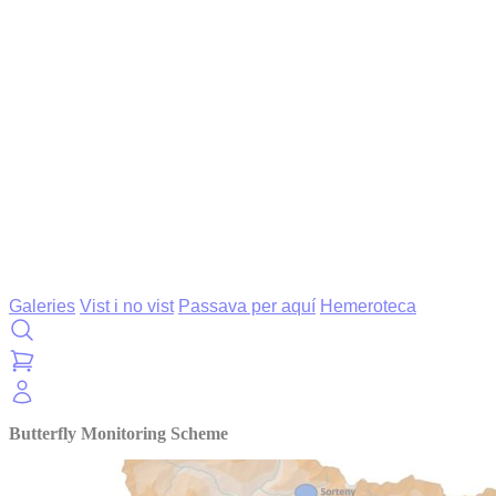
Galeries
Vist i no vist
Passava per aquí
Hemeroteca
Butterfly Monitoring Scheme