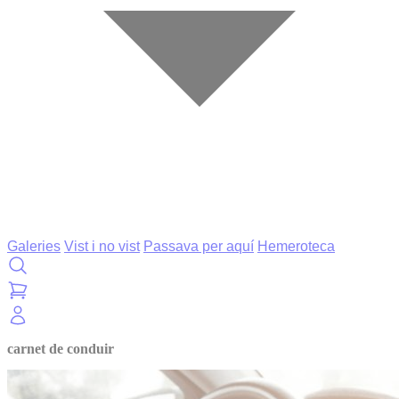
Galeries
Vist i no vist
Passava per aquí
Hemeroteca
carnet de conduir