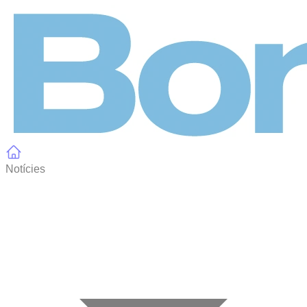
Panell de gestió de galetes
Notícies