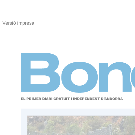
Versió impresa