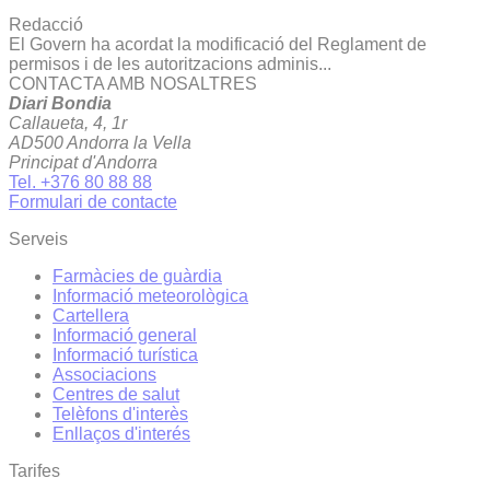
Redacció
El Govern ha acordat la modificació del Reglament de
permisos i de les autoritzacions adminis...
CONTACTA AMB NOSALTRES
Diari Bondia
Callaueta, 4, 1r
AD500 Andorra la Vella
Principat d'Andorra
Tel. +376 80 88 88
Formulari de contacte
Serveis
Farmàcies de guàrdia
Informació meteorològica
Cartellera
Informació general
Informació turística
Associacions
Centres de salut
Telèfons d'interès
Enllaços d'interés
Tarifes