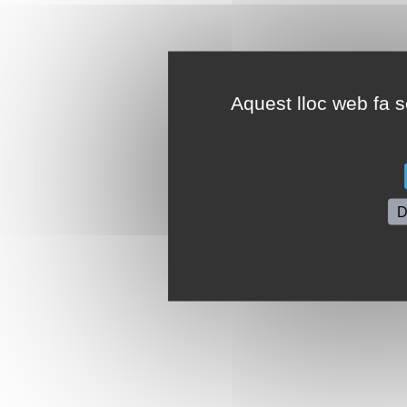
Aquest lloc web fa se
D