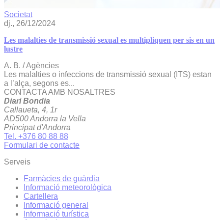
Societat
dj., 26/12/2024
Les malalties de transmissió sexual es multipliquen per sis en un
lustre
A. B. / Agències
Les malalties o infeccions de transmissió sexual (ITS) estan
a l’alça, segons es...
CONTACTA AMB NOSALTRES
Diari Bondia
Callaueta, 4, 1r
AD500 Andorra la Vella
Principat d'Andorra
Tel. +376 80 88 88
Formulari de contacte
Serveis
Farmàcies de guàrdia
Informació meteorològica
Cartellera
Informació general
Informació turística