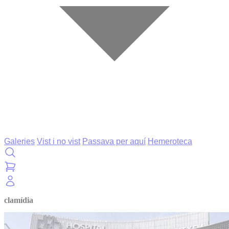
Galeries
Vist i no vist
Passava per aquí
Hemeroteca
clamídia