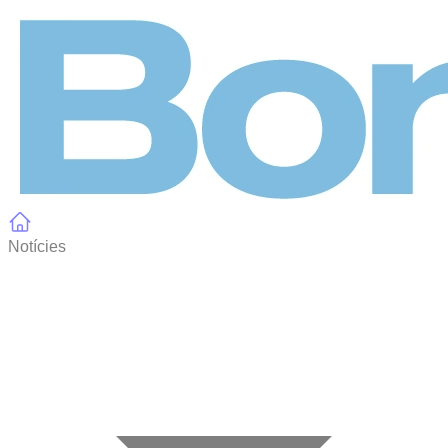
Panell de gestió de galetes
Notícies