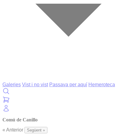
Galeries
Vist i no vist
Passava per aquí
Hemeroteca
Comú de Canillo
« Anterior
Següent »