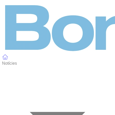
Panell de gestió de galetes
Notícies