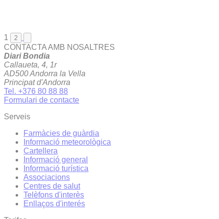
1
2
CONTACTA AMB NOSALTRES
Diari Bondia
Callaueta, 4, 1r
AD500 Andorra la Vella
Principat d'Andorra
Tel. +376 80 88 88
Formulari de contacte
Serveis
Farmàcies de guàrdia
Informació meteorològica
Cartellera
Informació general
Informació turística
Associacions
Centres de salut
Telèfons d'interès
Enllaços d'interés