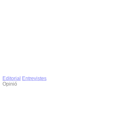
Editorial
Entrevistes
Opinió