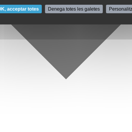
K, acceptar totes
Denega totes les galetes
Personalit