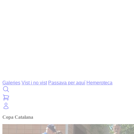
Galeries
Vist i no vist
Passava per aquí
Hemeroteca
Copa Catalana