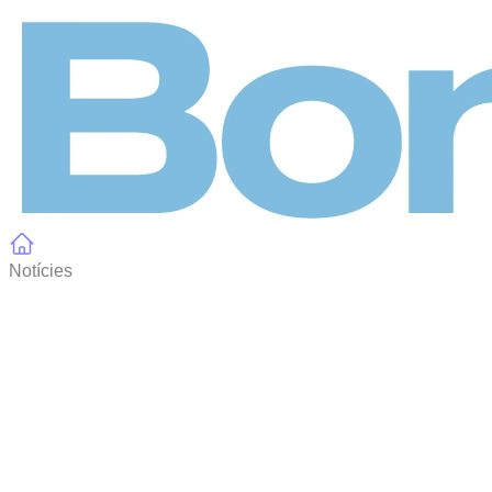
Panell de gestió de galetes
Notícies