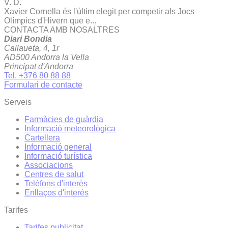
V. D.
Xavier Cornella és l'últim elegit per competir als Jocs
Olímpics d'Hivern que e...
CONTACTA AMB NOSALTRES
Diari Bondia
Callaueta, 4, 1r
AD500 Andorra la Vella
Principat d'Andorra
Tel. +376 80 88 88
Formulari de contacte
Serveis
Farmàcies de guàrdia
Informació meteorològica
Cartellera
Informació general
Informació turística
Associacions
Centres de salut
Telèfons d'interès
Enllaços d'interés
Tarifes
Tarifes publicitat