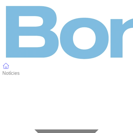
Panell de gestió de galetes
Notícies