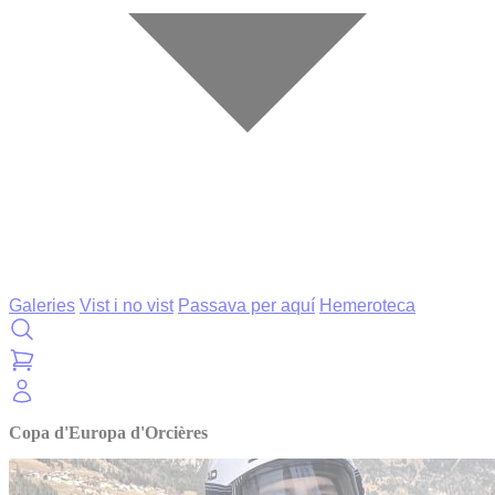
Galeries
Vist i no vist
Passava per aquí
Hemeroteca
Copa d'Europa d'Orcières