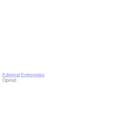
Editorial
Entrevistes
Opinió