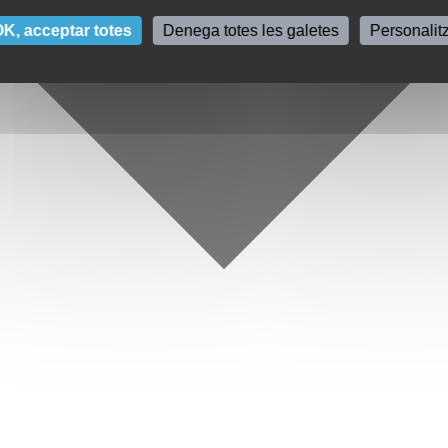
K, acceptar totes
Denega totes les galetes
Personalit