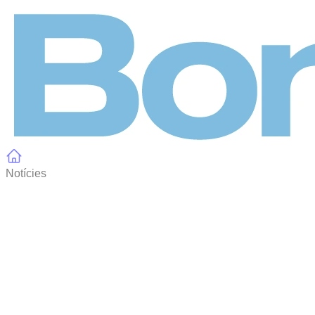
Panell de gestió de galetes
Notícies