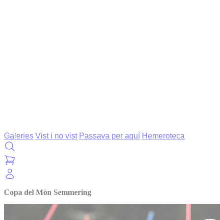
Galeries
Vist i no vist
Passava per aquí
Hemeroteca
Copa del Món Semmering