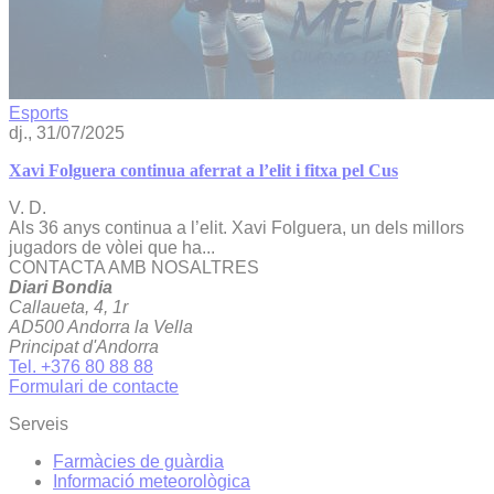
Esports
dj., 31/07/2025
Xavi Folguera continua aferrat a l’elit i fitxa pel Cus
V. D.
Als 36 anys continua a l’elit. Xavi Folguera, un dels millors
jugadors de vòlei que ha...
CONTACTA AMB NOSALTRES
Diari Bondia
Callaueta, 4, 1r
AD500 Andorra la Vella
Principat d'Andorra
Tel. +376 80 88 88
Formulari de contacte
Serveis
Farmàcies de guàrdia
Informació meteorològica