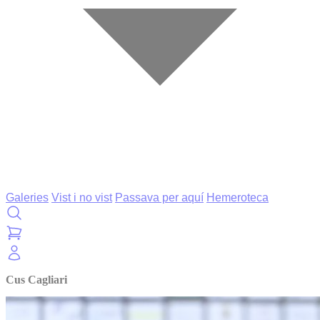
Galeries
Vist i no vist
Passava per aquí
Hemeroteca
Cus Cagliari