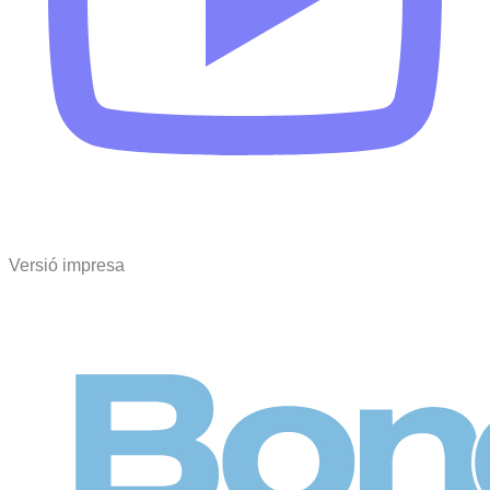
Versió impresa