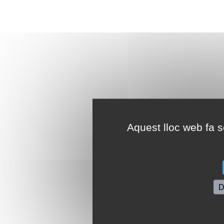
Aquest lloc web fa se
D