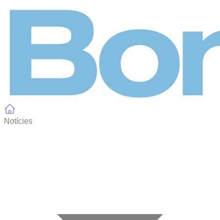
Panell de gestió de galetes
Notícies