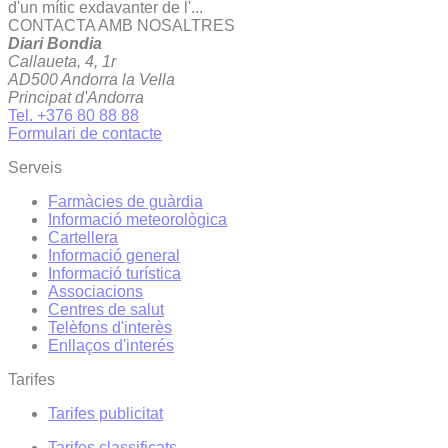
d'un mític exdavanter de l'...
CONTACTA AMB NOSALTRES
Diari Bondia
Callaueta, 4, 1r
AD500 Andorra la Vella
Principat d'Andorra
Tel. +376 80 88 88
Formulari de contacte
Serveis
Farmàcies de guàrdia
Informació meteorològica
Cartellera
Informació general
Informació turística
Associacions
Centres de salut
Telèfons d'interès
Enllaços d'interés
Tarifes
Tarifes publicitat
Tarifes classificats