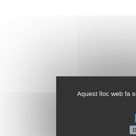
Aquest lloc web fa se
D