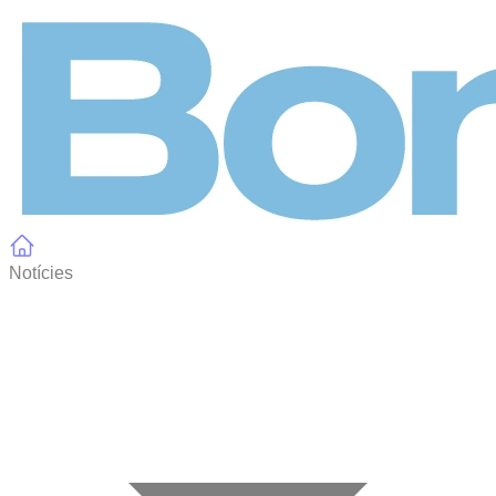
Panell de gestió de galetes
Notícies