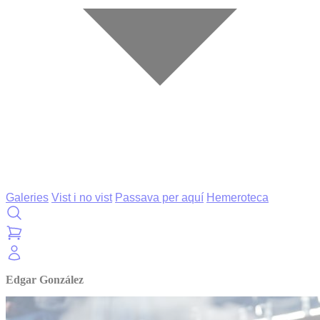
Galeries
Vist i no vist
Passava per aquí
Hemeroteca
Edgar González