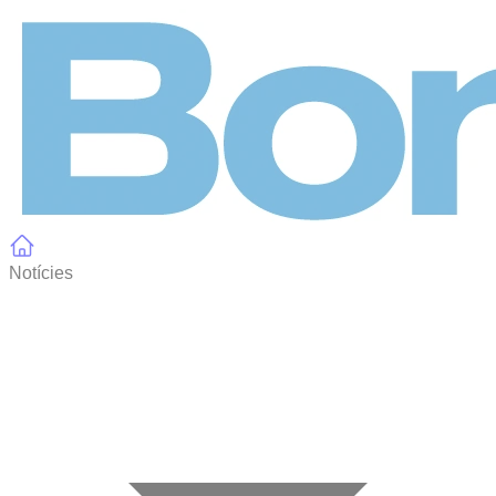
Panell de gestió de galetes
Notícies