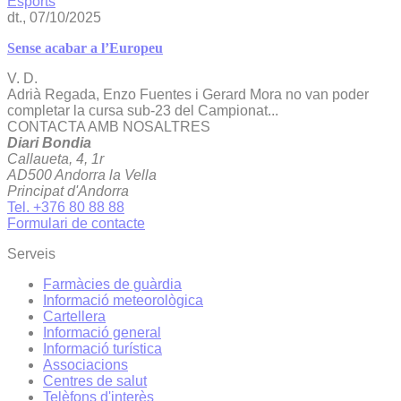
Esports
dt., 07/10/2025
Sense acabar a l’Europeu
V. D.
Adrià Regada, Enzo Fuentes i Gerard Mora no van poder
completar la cursa sub-23 del Campionat...
CONTACTA AMB NOSALTRES
Diari Bondia
Callaueta, 4, 1r
AD500 Andorra la Vella
Principat d'Andorra
Tel. +376 80 88 88
Formulari de contacte
Serveis
Farmàcies de guàrdia
Informació meteorològica
Cartellera
Informació general
Informació turística
Associacions
Centres de salut
Telèfons d'interès