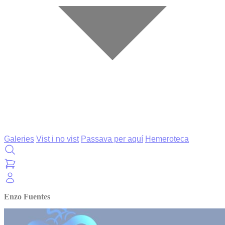
Galeries
Vist i no vist
Passava per aquí
Hemeroteca
Enzo Fuentes