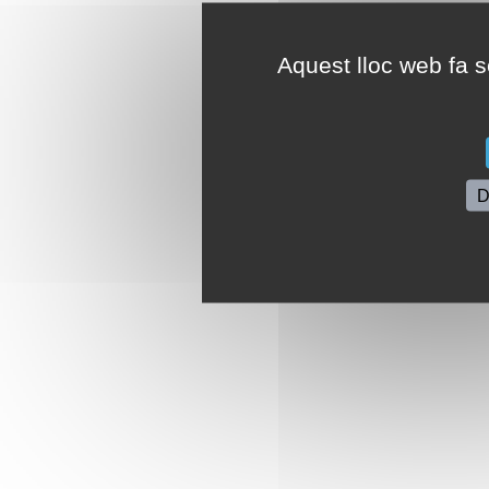
Aquest lloc web fa se
D