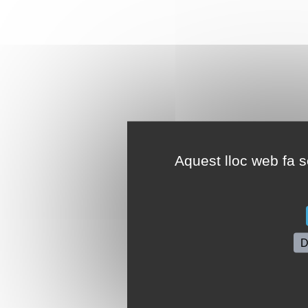
Aquest lloc web fa se
D