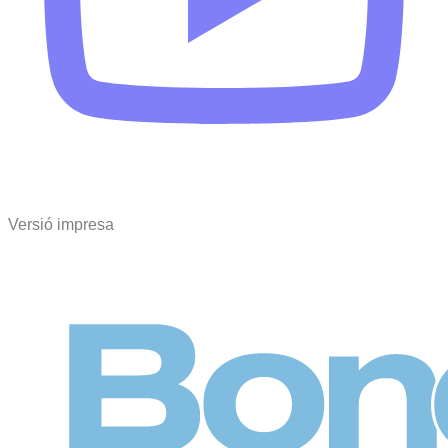
Versió impresa