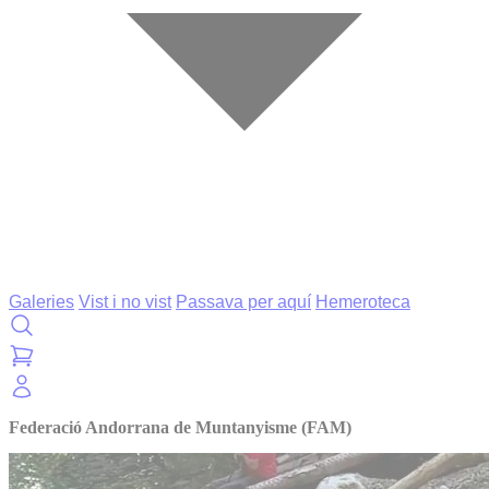
Galeries
Vist i no vist
Passava per aquí
Hemeroteca
Federació Andorrana de Muntanyisme (FAM)