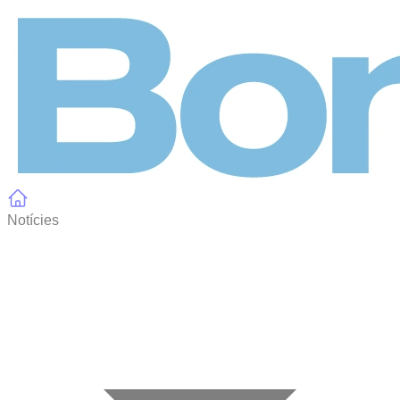
Panell de gestió de galetes
Notícies