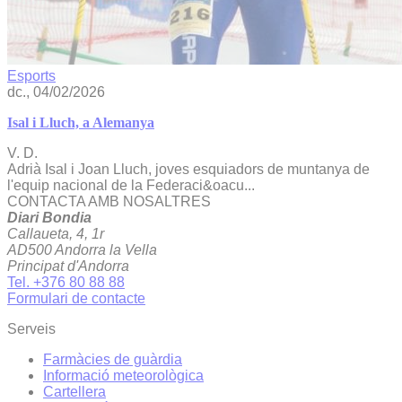
Esports
dc., 04/02/2026
Isal i Lluch, a Alemanya
V. D.
Adrià Isal i Joan Lluch, joves esquiadors de muntanya de
l'equip nacional de la Federaci&oacu...
CONTACTA AMB NOSALTRES
Diari Bondia
Callaueta, 4, 1r
AD500 Andorra la Vella
Principat d'Andorra
Tel. +376 80 88 88
Formulari de contacte
Serveis
Farmàcies de guàrdia
Informació meteorològica
Cartellera