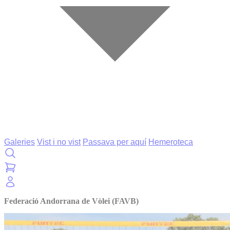
Galeries
Vist i no vist
Passava per aquí
Hemeroteca
Federació Andorrana de Vòlei (FAVB)