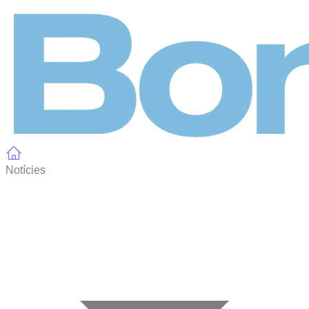
Panell de gestió de galetes
Notícies