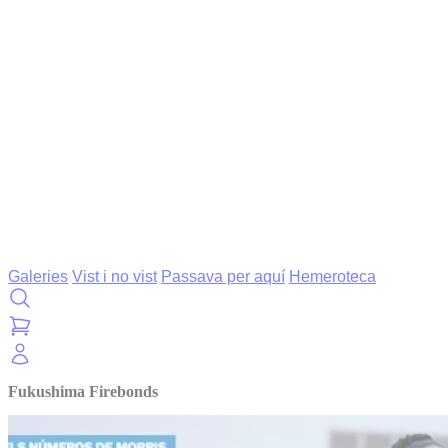
Galeries
Vist i no vist
Passava per aquí
Hemeroteca
Fukushima Firebonds