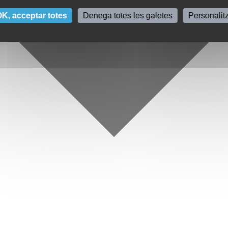
K, acceptar totes
Denega totes les galetes
Personalit