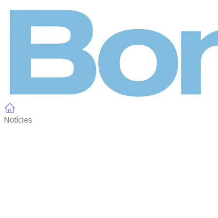
Panell de gestió de galetes
Notícies