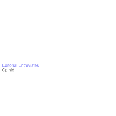
Editorial
Entrevistes
Opinió