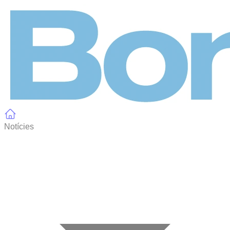
Panell de gestió de galetes
Notícies