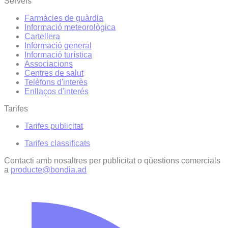
Serveis
Farmàcies de guàrdia
Informació meteorològica
Cartellera
Informació general
Informació turística
Associacions
Centres de salut
Telèfons d'interès
Enllaços d'interés
Tarifes
Tarifes publicitat
Tarifes classificats
Contacti amb nosaltres per publicitat o qüestions comercials
a
producte@bondia.ad