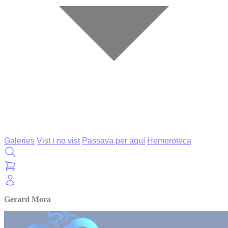
Galeries
Vist i no vist
Passava per aquí
Hemeroteca
Gerard Mora