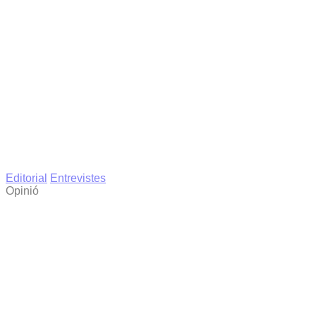
Editorial
Entrevistes
Opinió