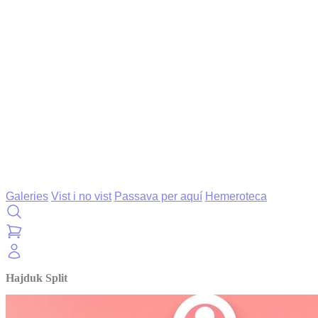
Galeries
Vist i no vist
Passava per aquí
Hemeroteca
Hajduk Split