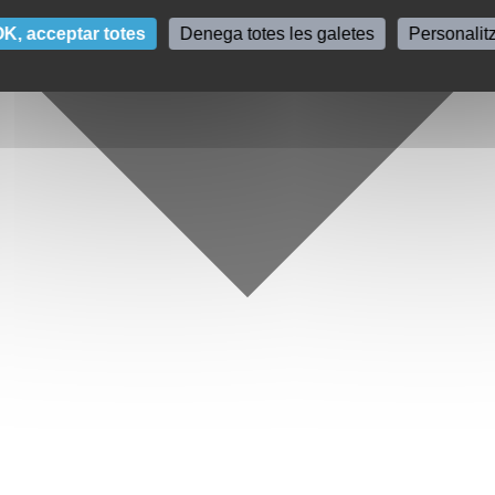
K, acceptar totes
Denega totes les galetes
Personalit