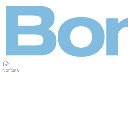
Panell de gestió de galetes
Notícies