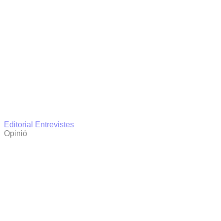
Editorial
Entrevistes
Opinió