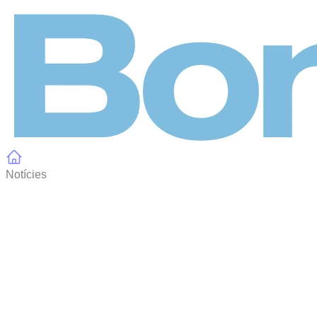
Panell de gestió de galetes
Notícies