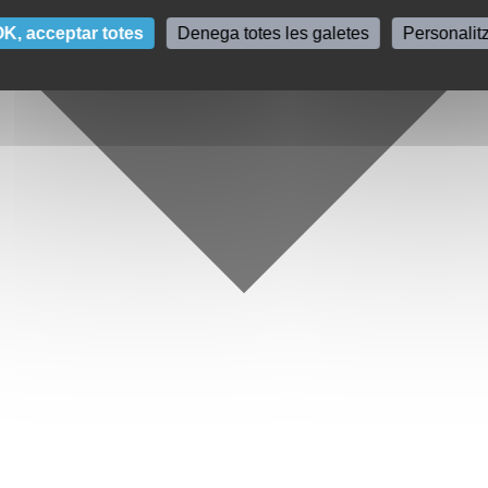
K, acceptar totes
Denega totes les galetes
Personalit