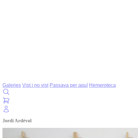
Galeries
Vist i no vist
Passava per aquí
Hemeroteca
Jordi Ardèvol