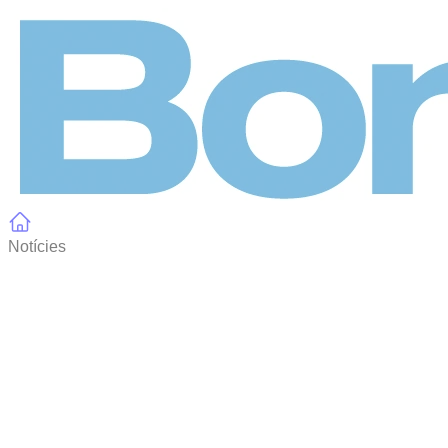
Panell de gestió de galetes
Notícies