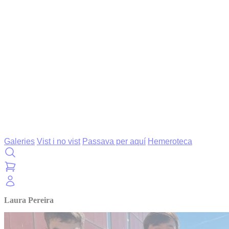
Galeries
Vist i no vist
Passava per aquí
Hemeroteca
Laura Pereira