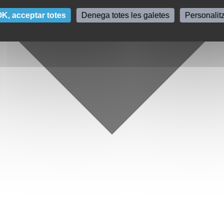
K, acceptar totes
Denega totes les galetes
Personalit