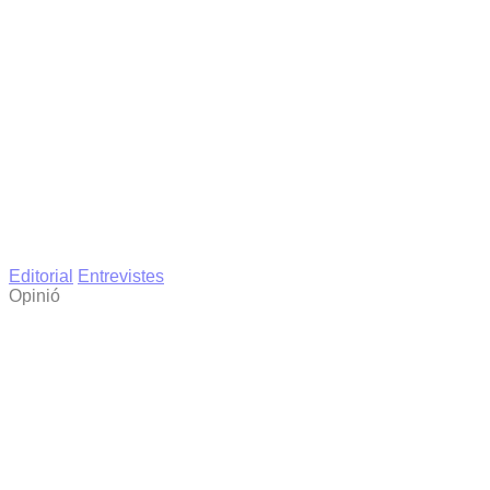
Editorial
Entrevistes
Opinió