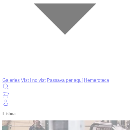
Galeries
Vist i no vist
Passava per aquí
Hemeroteca
Lisboa