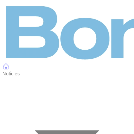
Panell de gestió de galetes
Notícies