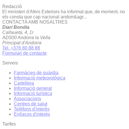
Redacció
El ministeri d'Afers Exteriors ha informat que, de moment, no
els consta que cap nacional andorr&agr...
CONTACTA AMB NOSALTRES
Diari Bondia
Callaueta, 4, 1r
AD500 Andorra la Vella
Principat d'Andorra
Tel. +376 80 88 88
Formulari de contacte
Serveis
Farmàcies de guàrdia
Informació meteorològica
Cartellera
Informació general
Informació turística
Associacions
Centres de salut
Telèfons d'interès
Enllaços d'interés
Tarifes