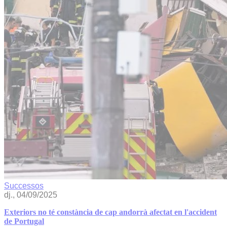
Successos
dj., 04/09/2025
Exteriors no té constància de cap andorrà afectat en l'accident
de Portugal