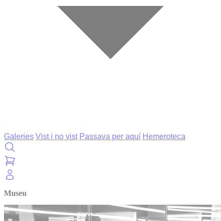
Galeries
Vist i no vist
Passava per aquí
Hemeroteca
Museu