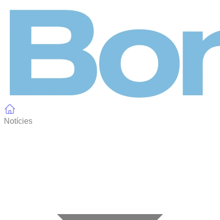
Panell de gestió de galetes
Notícies