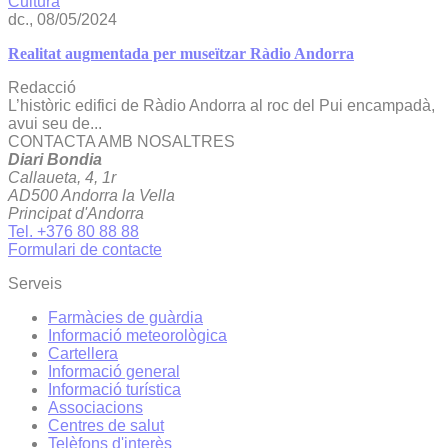
Cultura
dc., 08/05/2024
Realitat augmentada per museïtzar Ràdio Andorra
Redacció
L’històric edifici de Ràdio Andorra al roc del Pui encampadà,
avui seu de...
CONTACTA AMB NOSALTRES
Diari Bondia
Callaueta, 4, 1r
AD500 Andorra la Vella
Principat d'Andorra
Tel. +376 80 88 88
Formulari de contacte
Serveis
Farmàcies de guàrdia
Informació meteorològica
Cartellera
Informació general
Informació turística
Associacions
Centres de salut
Telèfons d'interès