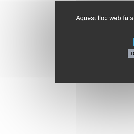
Aquest lloc web fa se
D