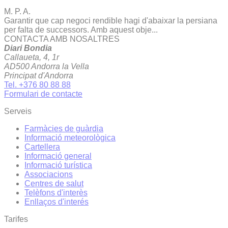
M. P. A.
Garantir que cap negoci rendible hagi d'abaixar la persiana
per falta de successors. Amb aquest obje...
CONTACTA AMB NOSALTRES
Diari Bondia
Callaueta, 4, 1r
AD500 Andorra la Vella
Principat d'Andorra
Tel. +376 80 88 88
Formulari de contacte
Serveis
Farmàcies de guàrdia
Informació meteorològica
Cartellera
Informació general
Informació turística
Associacions
Centres de salut
Telèfons d'interès
Enllaços d'interés
Tarifes