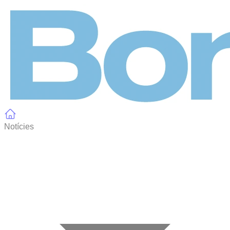
Panell de gestió de galetes
Notícies