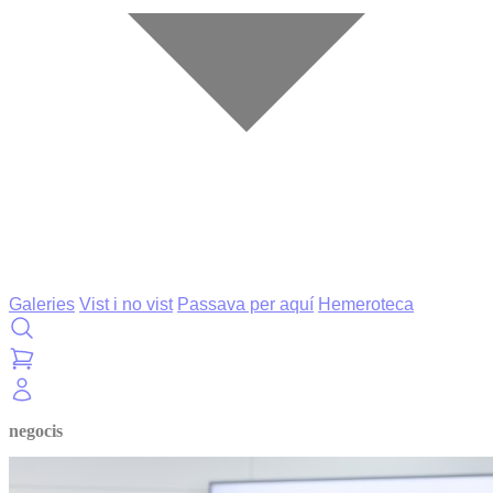
Galeries
Vist i no vist
Passava per aquí
Hemeroteca
negocis