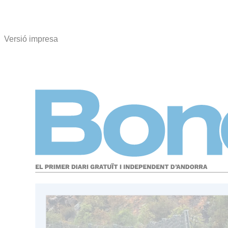
Versió impresa