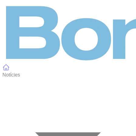
Panell de gestió de galetes
Notícies