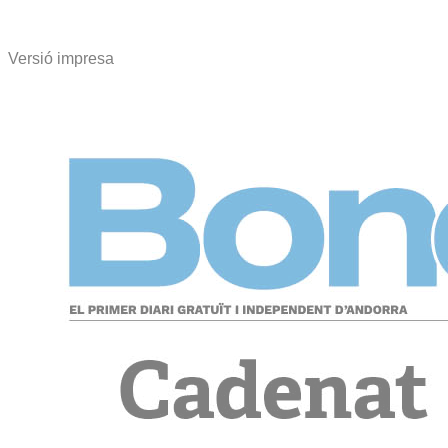
Versió impresa