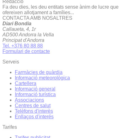
Redacció
Fa deu dies, les deu entitats sense ànim de lucre que
ofereixen allotjament a famílies...
CONTACTA AMB NOSALTRES
Diari Bondia
Callaueta, 4, 1r
AD500 Andorra la Vella
Principat d'Andorra
Tel. +376 80 88 88
Formulari de contacte
Serveis
Farmàcies de guàrdia
Informació meteorològica
Cartellera
Informació general
Informació turística
Associacions
Centres de salut
Telèfons d'interès
Enllaços d'interés
Tarifes
Tarifes publicitat