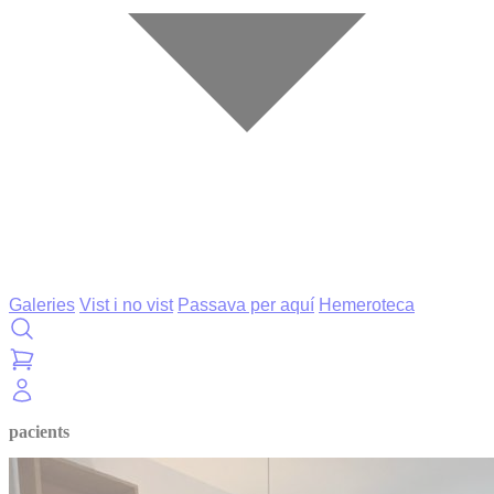
Galeries
Vist i no vist
Passava per aquí
Hemeroteca
pacients