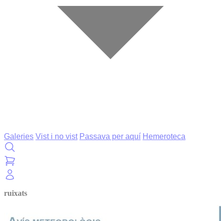
Galeries
Vist i no vist
Passava per aquí
Hemeroteca
ruixats