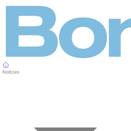
Panell de gestió de galetes
Notícies