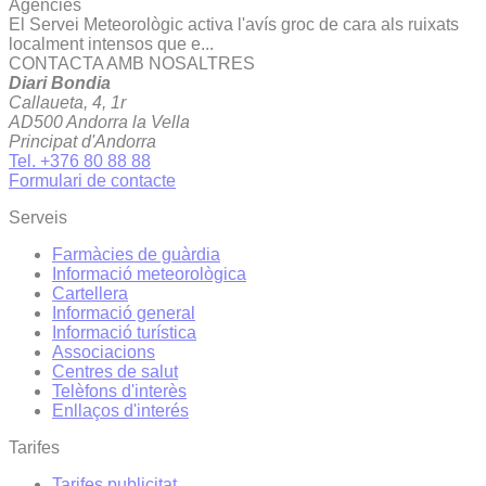
Agències
El Servei Meteorològic activa l'avís groc de cara als ruixats
localment intensos que e...
CONTACTA AMB NOSALTRES
Diari Bondia
Callaueta, 4, 1r
AD500 Andorra la Vella
Principat d'Andorra
Tel. +376 80 88 88
Formulari de contacte
Serveis
Farmàcies de guàrdia
Informació meteorològica
Cartellera
Informació general
Informació turística
Associacions
Centres de salut
Telèfons d'interès
Enllaços d'interés
Tarifes
Tarifes publicitat