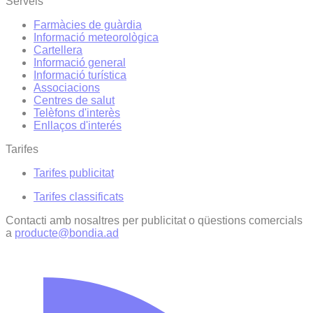
Serveis
Farmàcies de guàrdia
Informació meteorològica
Cartellera
Informació general
Informació turística
Associacions
Centres de salut
Telèfons d'interès
Enllaços d'interés
Tarifes
Tarifes publicitat
Tarifes classificats
Contacti amb nosaltres per publicitat o qüestions comercials
a
producte@bondia.ad