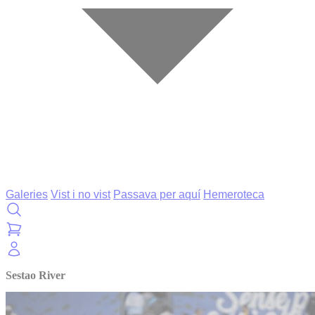
Galeries
Vist i no vist
Passava per aquí
Hemeroteca
Sestao River