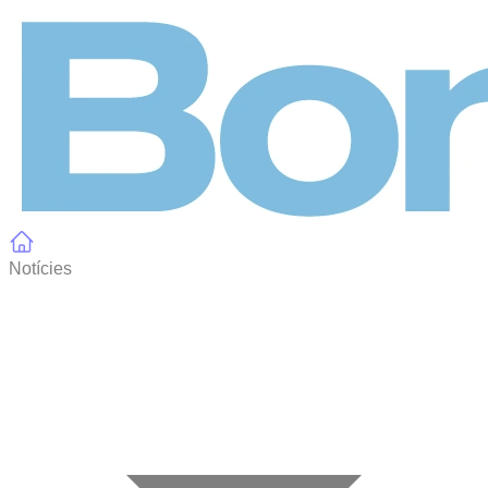
Panell de gestió de galetes
Notícies