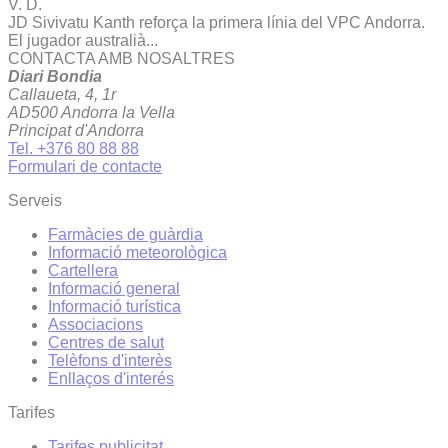
V. D.
JD Sivivatu Kanth reforça la primera línia del VPC Andorra.
El jugador australià...
CONTACTA AMB NOSALTRES
Diari Bondia
Callaueta, 4, 1r
AD500 Andorra la Vella
Principat d'Andorra
Tel. +376 80 88 88
Formulari de contacte
Serveis
Farmàcies de guàrdia
Informació meteorològica
Cartellera
Informació general
Informació turística
Associacions
Centres de salut
Telèfons d'interès
Enllaços d'interés
Tarifes
Tarifes publicitat