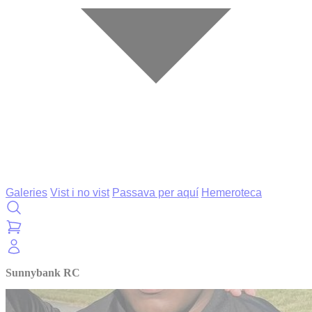
Galeries
Vist i no vist
Passava per aquí
Hemeroteca
Sunnybank RC