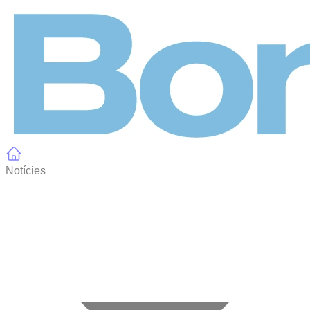
Panell de gestió de galetes
Notícies