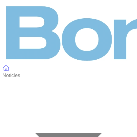
Panell de gestió de galetes
Notícies