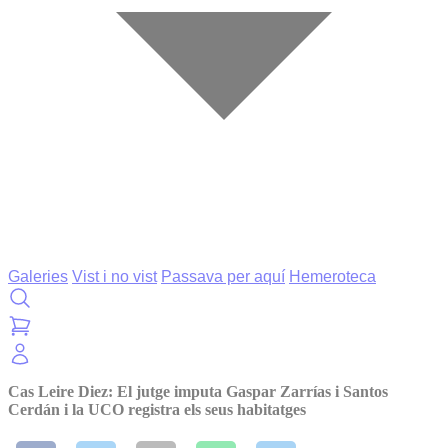
Galeries
Vist i no vist
Passava per aquí
Hemeroteca
Cas Leire Diez: El jutge imputa Gaspar Zarrías i Santos
Cerdán i la UCO registra els seus habitatges