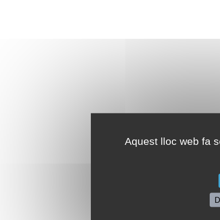
Aquest lloc web fa se
D