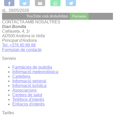
dj., 28/05/2026
YouTube està deshabilitat.
Permetre
CONTACTA AMB NOSALTRES
Diari Bondia
Callaueta, 4, 1r
AD500 Andorra la Vella
Principat d'Andorra
Tel. +376 80 88 88
Formulari de contacte
Serveis
Farmàcies de guàrdia
Informació meteorològica
Cartellera
Informació general
Informació turística
Associacions
Centres de salut
Telèfons d'interès
Enllaços d'interés
Tarifes