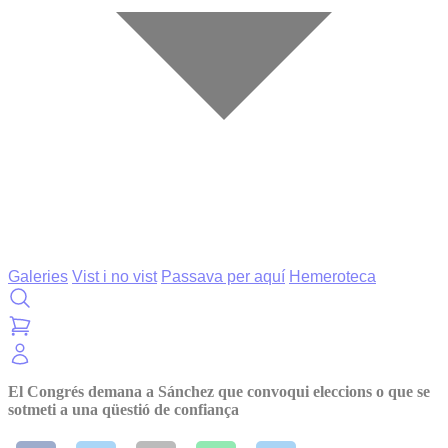
Galeries
Vist i no vist
Passava per aquí
Hemeroteca
El Congrés demana a Sánchez que convoqui eleccions o que se
sotmeti a una qüestió de confiança