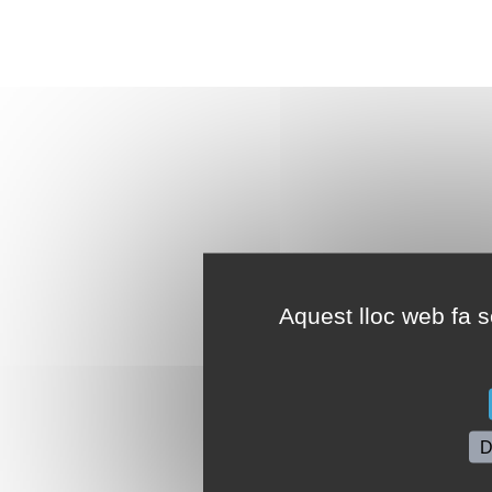
Aquest lloc web fa se
D