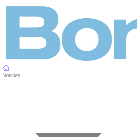
Panell de gestió de galetes
Notícies