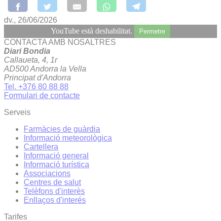
dv., 26/06/2026
YouTube està deshabilitat.
Permetre
CONTACTA AMB NOSALTRES
Diari Bondia
Callaueta, 4, 1r
AD500 Andorra la Vella
Principat d'Andorra
Tel. +376 80 88 88
Formulari de contacte
Serveis
Farmàcies de guàrdia
Informació meteorològica
Cartellera
Informació general
Informació turística
Associacions
Centres de salut
Telèfons d'interès
Enllaços d'interés
Tarifes