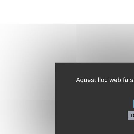
Aquest lloc web fa se
D