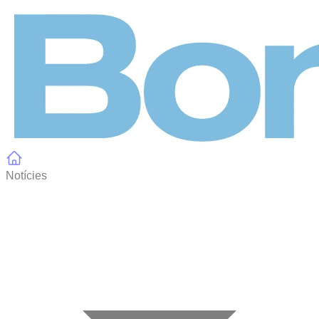
Panell de gestió de galetes
Notícies