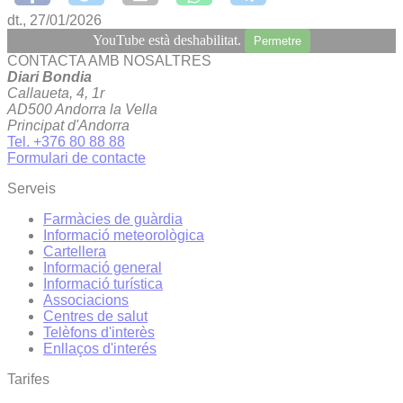
dt., 27/01/2026
YouTube està deshabilitat.
Permetre
CONTACTA AMB NOSALTRES
Diari Bondia
Callaueta, 4, 1r
AD500 Andorra la Vella
Principat d'Andorra
Tel. +376 80 88 88
Formulari de contacte
Serveis
Farmàcies de guàrdia
Informació meteorològica
Cartellera
Informació general
Informació turística
Associacions
Centres de salut
Telèfons d'interès
Enllaços d'interés
Tarifes