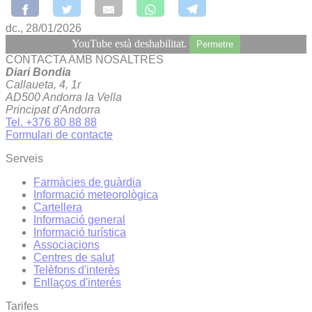
dc., 28/01/2026
YouTube està deshabilitat.
Permetre
CONTACTA AMB NOSALTRES
Diari Bondia
Callaueta, 4, 1r
AD500 Andorra la Vella
Principat d'Andorra
Tel. +376 80 88 88
Formulari de contacte
Serveis
Farmàcies de guàrdia
Informació meteorològica
Cartellera
Informació general
Informació turística
Associacions
Centres de salut
Telèfons d'interès
Enllaços d'interés
Tarifes