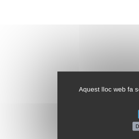
Aquest lloc web fa se
D