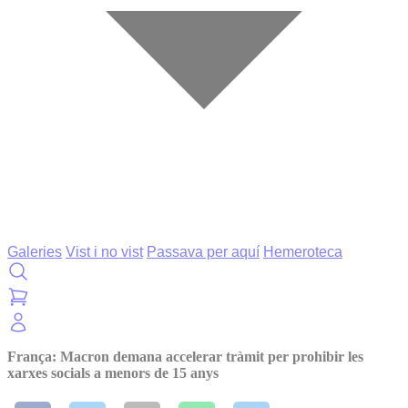
Galeries
Vist i no vist
Passava per aquí
Hemeroteca
França: Macron demana accelerar tràmit per prohibir les
xarxes socials a menors de 15 anys