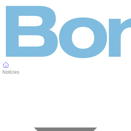
Panell de gestió de galetes
Notícies