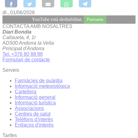
dl., 01/06/2026
YouTube està deshabilitat.
Permetre
CONTACTA AMB NOSALTRES
Diari Bondia
Callaueta, 4, 1r
AD500 Andorra la Vella
Principat d'Andorra
Tel. +376 80 88 88
Formulari de contacte
Serveis
Farmàcies de guàrdia
Informació meteorològica
Cartellera
Informació general
Informació turística
Associacions
Centres de salut
Telèfons d'interès
Enllaços d'interés
Tarifes