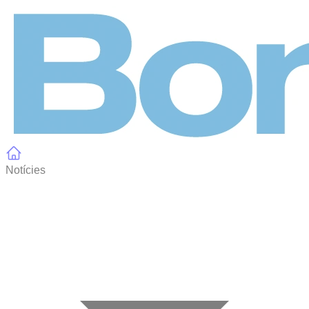
Panell de gestió de galetes
Notícies