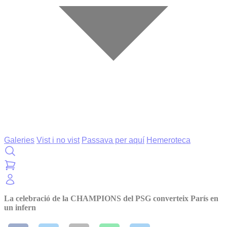
Galeries
Vist i no vist
Passava per aquí
Hemeroteca
La celebració de la CHAMPIONS del PSG converteix París en
un infern