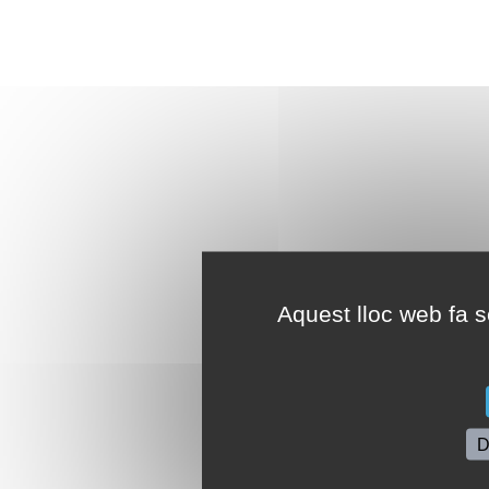
Aquest lloc web fa se
D