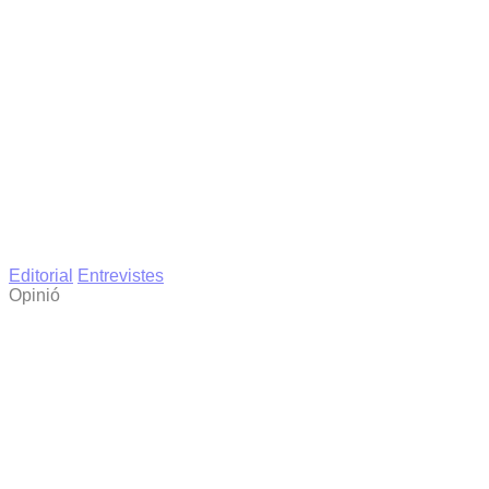
Editorial
Entrevistes
Opinió