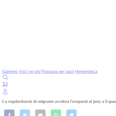
Galeries
Vist i no vist
Passava per aquí
Hemeroteca
La regularització de migrants accelera l'ocupació al juny a Espa