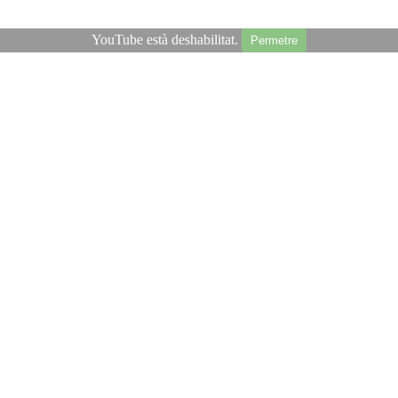
YouTube està deshabilitat.
Permetre