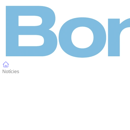
Panell de gestió de galetes
Notícies