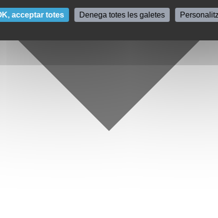
K, acceptar totes
Denega totes les galetes
Personalit