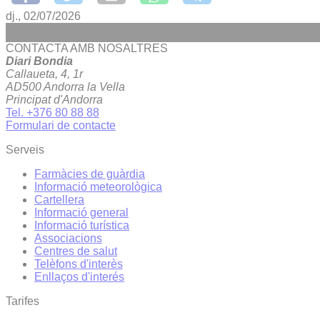
dj., 02/07/2026
CONTACTA AMB NOSALTRES
Diari Bondia
Callaueta, 4, 1r
AD500 Andorra la Vella
Principat d'Andorra
Tel. +376 80 88 88
Formulari de contacte
Serveis
Farmàcies de guàrdia
Informació meteorològica
Cartellera
Informació general
Informació turística
Associacions
Centres de salut
Telèfons d'interès
Enllaços d'interés
Tarifes